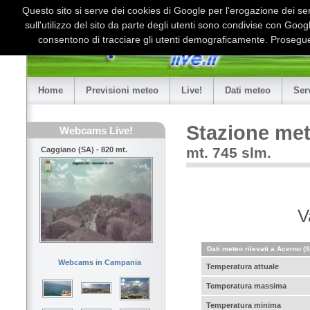
Questo sito si serve dei cookies di Google per l'erogazione dei serv
sull'utilizzo del sito da parte degli utenti sono condivise con Goo
consentono di tracciare gli utenti demograficamente. Proseguen
Home
Previsioni meteo
Live!
Dati meteo
Ser
Stazione me
Webcams Live!
mt. 745 slm.
Caggiano (SA) - 820 mt.
V
Dati meteo rilevati a Acerno (
Webcams in Campania
Temperatura attuale
Temperatura massima
Temperatura minima