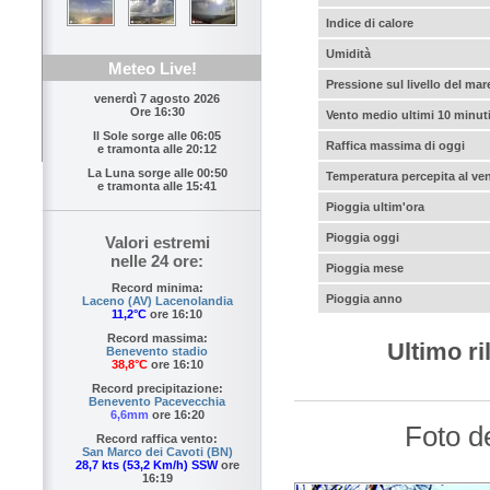
Indice di calore
Umidità
Meteo Live!
Pressione sul livello del mar
venerdì 7 agosto 2026
Ore 16:30
Vento medio ultimi 10 minut
Il Sole sorge alle
06:05
Raffica massima di oggi
e tramonta alle
20:12
La Luna sorge alle
00:50
Temperatura percepita al ve
e tramonta alle
15:41
Pioggia ultim'ora
Pioggia oggi
Valori estremi
nelle 24 ore:
Pioggia mese
Record minima:
Pioggia anno
Laceno (AV) Lacenolandia
11,2°C
ore 16:10
Record massima:
Ultimo r
Benevento stadio
38,8°C
ore 16:10
Record precipitazione:
Benevento Pacevecchia
6,6mm
ore 16:20
Foto d
Record raffica vento:
San Marco dei Cavoti (BN)
28,7 kts (53,2 Km/h) SSW
ore
16:19