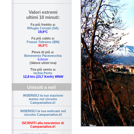
Valori estremi
ultimi 10 minuti:
Fa più freddo a:
Rifugio Cervati (SA)
19,9°C
Fa più caldo a:
Frasso Telesino (BN)
36,8°C
Piove di più a:
Benevento Pacevecchia
6,6mm
(Valore ultim'ora)
Tira più vento a:
Ischia Porto
12,8 kts (23,7 Km/h) WNW
Unisciti a noi!
INSERISCI la tua stazione
meteo nel circuito
Campanialive.it!
INSERISCI la tua webcam nel
circuito Campanialive.it!
ISCRIVITI alla newsletter di
Campanialive.it!