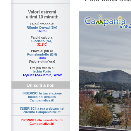
Valori estremi
ultimi 10 minuti:
Fa più freddo a:
Rifugio Cervati (SA)
16,6°C
Fa più caldo a:
Cicciano (NA)
32,2°C
Piove di più a:
Pontelandolfo (BN)
1mm
(Valore ultim'ora)
Tira più vento a:
Ischia Porto
12,8 kts (23,7 Km/h) WNW
Unisciti a noi!
INSERISCI la tua stazione
meteo nel circuito
Campanialive.it!
INSERISCI la tua webcam nel
circuito Campanialive.it!
ISCRIVITI alla newsletter di
Campanialive.it!