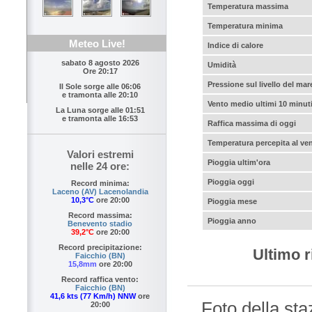
Temperatura massima
Temperatura minima
Meteo Live!
Indice di calore
sabato 8 agosto 2026
Umidità
Ore 20:17
Pressione sul livello del mar
Il Sole sorge alle
06:06
e tramonta alle
20:10
Vento medio ultimi 10 minut
La Luna sorge alle
01:51
e tramonta alle
16:53
Raffica massima di oggi
Temperatura percepita al ve
Valori estremi
Pioggia ultim'ora
nelle 24 ore:
Pioggia oggi
Record minima:
Laceno (AV) Lacenolandia
10,3°C
ore 20:00
Pioggia mese
Record massima:
Pioggia anno
Benevento stadio
39,2°C
ore 20:00
Record precipitazione:
Ultimo r
Faicchio (BN)
15,8mm
ore 20:00
Record raffica vento:
Faicchio (BN)
41,6 kts (77 Km/h) NNW
ore
Foto della sta
20:00