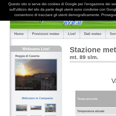
Questo sito si serve dei cookies di Google per l'erogazione dei serv
sull'utilizzo del sito da parte degli utenti sono condivise con Goo
consentono di tracciare gli utenti demograficamente. Proseguen
Home
Previsioni meteo
Live!
Dati meteo
Ser
Stazione met
Webcams Live!
mt. 89 slm.
Reggia di Caserta
V
Webcams in Campania
Tempo presente
Temperatura attuale