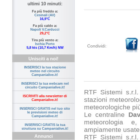
ultimi 10 minuti:
Fa più freddo a:
Cesinali (AV)
16,9°C
Fa più caldo a:
Napoli V.Carducci
29,2°C
Tira più vento a:
Ischia Porto
Condividi:
5,8 kts (10,7 Km/h) NW
Unisciti a noi!
INSERISCI la tua stazione
meteo nel circuito
Campanialive.it!
INSERISCI la tua webcam nel
circuito Campanialive.it!
RTF Sistemi s.r.l. 
ISCRIVITI alla newsletter di
stazioni meteorolog
Campanialive.it!
meteorologiche pi
INSERISCI GRATIS nel tuo sito
le previsioni meteo di
Le centraline
Dav
Campanialive.it!
meteorologia e,
INSERISCI GRATIS la tua
ampiamente usate 
struttura su Campanialive.it!
RTF Sistemi s.r.l.
Annunci