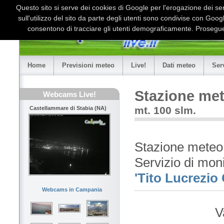
Questo sito si serve dei cookies di Google per l'erogazione dei serv
sull'utilizzo del sito da parte degli utenti sono condivise con Goo
consentono di tracciare gli utenti demograficamente. Proseguen
Home
Previsioni meteo
Live!
Dati meteo
Ser
Stazione met
Webcams Live!
mt. 100 slm.
Castellammare di Stabia (NA)
Stazione meteo
Servizio di mon
'Tito Lucrezio
Webcams in Campania
V