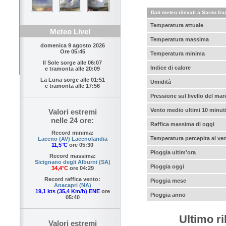
Dati meteo rilevati a Sarno fra
Temperatura attuale
Meteo Live!
Temperatura massima
domenica 9 agosto 2026
Ore 05:45
Temperatura minima
Il Sole sorge alle
06:07
Indice di calore
e tramonta alle
20:09
La Luna sorge alle
01:51
Umidità
e tramonta alle
17:56
Pressione sul livello del mar
Vento medio ultimi 10 minut
Valori estremi
nelle 24 ore:
Raffica massima di oggi
Record minima:
Temperatura percepita al ve
Laceno (AV) Lacenolandia
11,5°C
ore 05:30
Pioggia ultim'ora
Record massima:
Sicignano degli Alburni (SA)
Pioggia oggi
34,4°C
ore 04:29
Record raffica vento:
Pioggia mese
Anacapri (NA)
19,1 kts (35,4 Km/h) ENE
ore
Pioggia anno
05:40
Ultimo r
Valori estremi