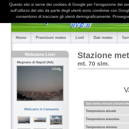
Questo sito si serve dei cookies di Google per l'erogazione dei serv
sull'utilizzo del sito da parte degli utenti sono condivise con Goo
consentono di tracciare gli utenti demograficamente. Proseguen
Home
Previsioni meteo
Live!
Dati meteo
Ser
Stazione me
Webcams Live!
mt. 70 slm.
Mugnano di Napoli (NA)
V
Dati meteo rilevati a Grumo N
Webcams in Campania
Temperatura attuale
Temperatura massima
Temperatura minima