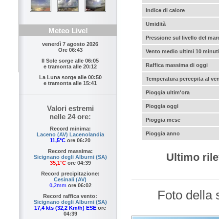
Indice di calore
Umidità
Meteo Live!
Pressione sul livello del mar
venerdì 7 agosto 2026
Ore 06:43
Vento medio ultimi 10 minut
Il Sole sorge alle
06:05
Raffica massima di oggi
e tramonta alle
20:12
La Luna sorge alle
00:50
Temperatura percepita al ve
e tramonta alle
15:41
Pioggia ultim'ora
Pioggia oggi
Valori estremi
nelle 24 ore:
Pioggia mese
Record minima:
Pioggia anno
Laceno (AV) Lacenolandia
11,5°C
ore 06:20
Record massima:
Ultimo ri
Sicignano degli Alburni (SA)
35,1°C
ore 04:39
Record precipitazione:
Cesinali (AV)
0,2mm
ore 06:02
Foto della
Record raffica vento:
Sicignano degli Alburni (SA)
17,4 kts (32,2 Km/h) ESE
ore
04:39