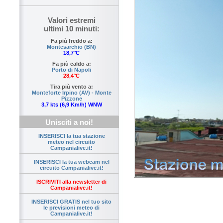
Valori estremi
ultimi 10 minuti:
Fa più freddo a:
Montesarchio (BN)
18,7°C
Fa più caldo a:
Porto di Napoli
28,4°C
Tira più vento a:
Monteforte Irpino (AV) - Monte
Pizzone
3,7 kts (6,9 Km/h) WNW
Unisciti a noi!
INSERISCI la tua stazione
meteo nel circuito
Campanialive.it!
INSERISCI la tua webcam nel
circuito Campanialive.it!
ISCRIVITI alla newsletter di
Campanialive.it!
INSERISCI GRATIS nel tuo sito
le previsioni meteo di
Campanialive.it!