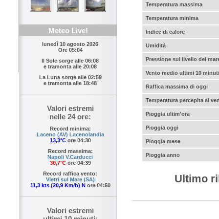
Temperatura massima
Temperatura minima
Meteo Live!
Indice di calore
lunedì 10 agosto 2026
Umidità
Ore 05:04
Pressione sul livello del mar
Il Sole sorge alle
06:08
e tramonta alle
20:08
Vento medio ultimi 10 minut
La Luna sorge alle
02:59
e tramonta alle
18:48
Raffica massima di oggi
Temperatura percepita al ve
Valori estremi
Pioggia ultim'ora
nelle 24 ore:
Pioggia oggi
Record minima:
Laceno (AV) Lacenolandia
13,3°C
ore 04:30
Pioggia mese
Record massima:
Pioggia anno
Napoli V.Carducci
30,7°C
ore 04:39
Record raffica vento:
Ultimo r
Vietri sul Mare (SA)
11,3 kts (20,9 Km/h) N
ore 04:50
Valori estremi
ultimi 10 minuti: