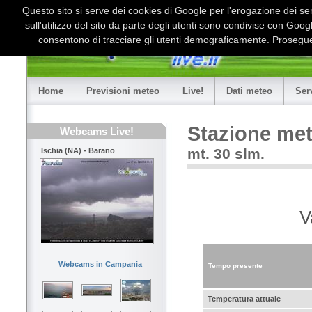
Questo sito si serve dei cookies di Google per l'erogazione dei serv
sull'utilizzo del sito da parte degli utenti sono condivise con Goo
consentono di tracciare gli utenti demograficamente. Proseguen
Home
Previsioni meteo
Live!
Dati meteo
Ser
Stazione met
Webcams Live!
mt. 30 slm.
Ischia (NA) - Barano
V
Webcams in Campania
Tempo presente
Temperatura attuale