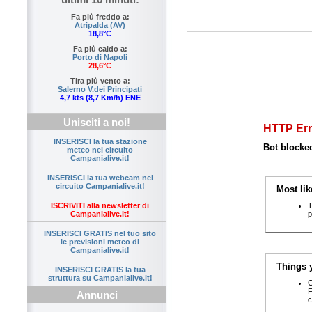
Fa più freddo a:
Atripalda (AV)
18,8°C
Fa più caldo a:
Porto di Napoli
28,6°C
Tira più vento a:
Salerno V.dei Principati
4,7 kts (8,7 Km/h) ENE
Unisciti a noi!
INSERISCI la tua stazione
meteo nel circuito
Campanialive.it!
INSERISCI la tua webcam nel
circuito Campanialive.it!
ISCRIVITI alla newsletter di
Campanialive.it!
INSERISCI GRATIS nel tuo sito
le previsioni meteo di
Campanialive.it!
INSERISCI GRATIS la tua
struttura su Campanialive.it!
Annunci