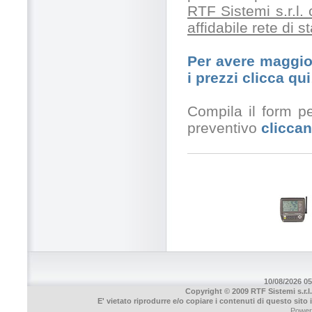
RTF Sistemi s.r.l.
affidabile rete di 
Per avere maggior
i prezzi clicca qui
Compila il form pe
preventivo
cliccan
10/08/2026 05
Copyright © 2009 RTF Sistemi s.r.l.
E' vietato riprodurre e/o copiare i contenuti di questo sito
Power