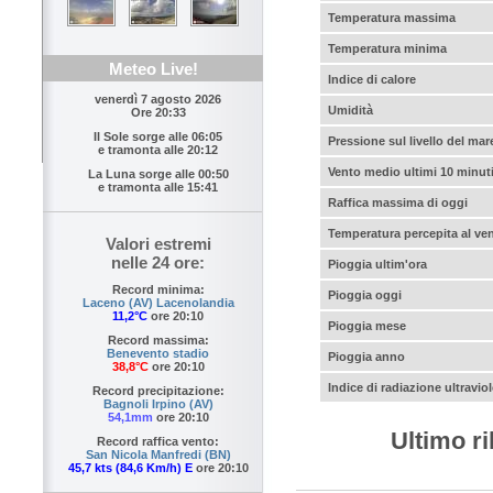
Temperatura massima
Temperatura minima
Meteo Live!
Indice di calore
venerdì 7 agosto 2026
Umidità
Ore 20:33
Il Sole sorge alle
06:05
Pressione sul livello del mar
e tramonta alle
20:12
Vento medio ultimi 10 minut
La Luna sorge alle
00:50
e tramonta alle
15:41
Raffica massima di oggi
Temperatura percepita al ve
Valori estremi
nelle 24 ore:
Pioggia ultim'ora
Record minima:
Pioggia oggi
Laceno (AV) Lacenolandia
11,2°C
ore 20:10
Pioggia mese
Record massima:
Benevento stadio
Pioggia anno
38,8°C
ore 20:10
Indice di radiazione ultraviol
Record precipitazione:
Bagnoli Irpino (AV)
54,1mm
ore 20:10
Ultimo r
Record raffica vento:
San Nicola Manfredi (BN)
45,7 kts (84,6 Km/h) E
ore 20:10