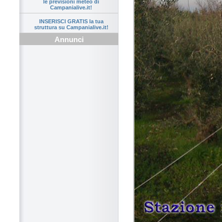
le previsioni meteo di
Campanialive.it!
INSERISCI GRATIS la tua
struttura su Campanialive.it!
Annunci