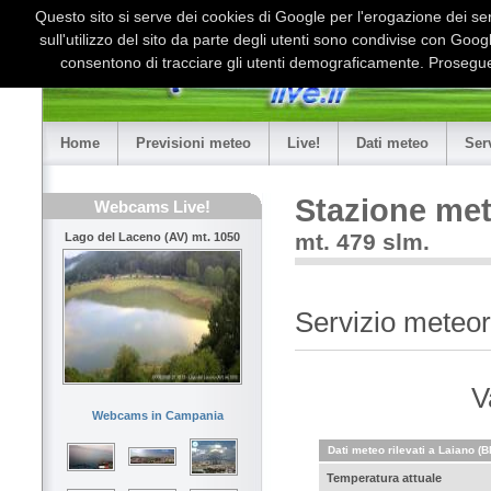
Questo sito si serve dei cookies di Google per l'erogazione dei serv
sull'utilizzo del sito da parte degli utenti sono condivise con Goo
consentono di tracciare gli utenti demograficamente. Proseguen
Home
Previsioni meteo
Live!
Dati meteo
Ser
Stazione met
Webcams Live!
mt. 479 slm.
Lago del Laceno (AV) mt. 1050
Servizio meteor
V
Webcams in Campania
Dati meteo rilevati a Laiano (B
Temperatura attuale