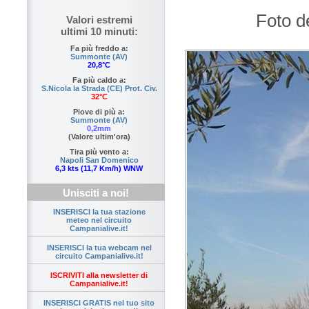
Foto d
Valori estremi
ultimi 10 minuti:
Fa più freddo a:
Summonte (AV)
20,8°C
Fa più caldo a:
S.Nicola la Strada (CE) Prot. Civ.
32°C
Piove di più a:
Summonte (AV)
0,2mm
(Valore ultim'ora)
Tira più vento a:
Napoli San Domenico
6,3 kts (11,7 Km/h) WNW
Unisciti a noi!
INSERISCI la tua stazione
meteo nel circuito
Campanialive.it!
INSERISCI la tua webcam nel
circuito Campanialive.it!
ISCRIVITI alla newsletter di
Campanialive.it!
INSERISCI GRATIS nel tuo sito