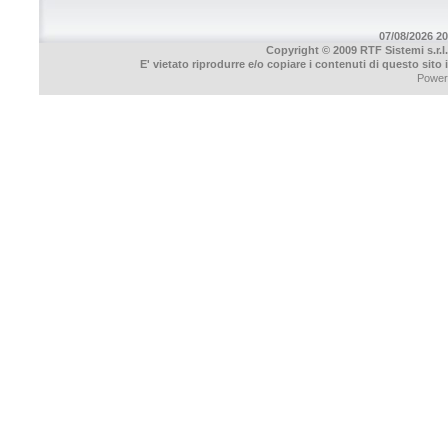
07/08/2026 20
Copyright © 2009 RTF Sistemi s.r.l.
E' vietato riprodurre e/o copiare i contenuti di questo sito
Power