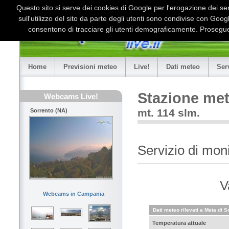
Questo sito si serve dei cookies di Google per l'erogazione dei serv
sull'utilizzo del sito da parte degli utenti sono condivise con Goo
consentono di tracciare gli utenti demograficamente. Proseguen
Home
Previsioni meteo
Live!
Dati meteo
Ser
Stazione met
Webcams Live!
mt. 114 slm.
Sorrento (NA)
Servizio di mon
V
Webcams in Campania
Dati meteo rilevati a Meta di S
Temperatura attuale