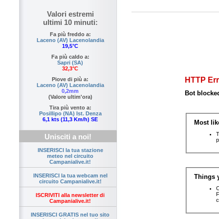
Valori estremi
ultimi 10 minuti:
Fa più freddo a:
Laceno (AV) Lacenolandia
19,5°C
Fa più caldo a:
Sapri (SA)
32,3°C
Piove di più a:
Laceno (AV) Lacenolandia
0,2mm
(Valore ultim'ora)
Tira più vento a:
Posillipo (NA) Ist. Denza
6,1 kts (11,3 Km/h) SE
Unisciti a noi!
INSERISCI la tua stazione
meteo nel circuito
Campanialive.it!
INSERISCI la tua webcam nel
circuito Campanialive.it!
ISCRIVITI alla newsletter di
Campanialive.it!
INSERISCI GRATIS nel tuo sito