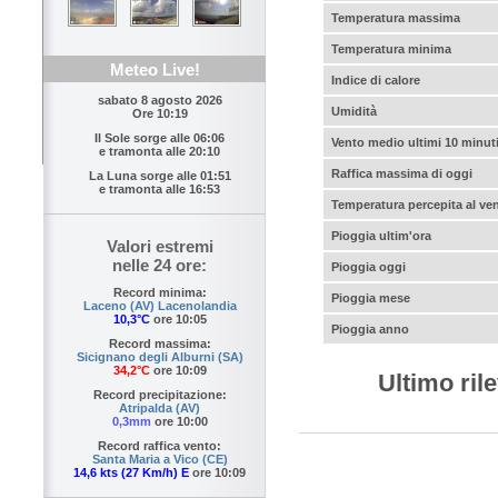
Temperatura massima
Temperatura minima
Meteo Live!
Indice di calore
sabato 8 agosto 2026
Umidità
Ore 10:19
Il Sole sorge alle
06:06
Vento medio ultimi 10 minut
e tramonta alle
20:10
Raffica massima di oggi
La Luna sorge alle
01:51
e tramonta alle
16:53
Temperatura percepita al ve
Pioggia ultim'ora
Valori estremi
nelle 24 ore:
Pioggia oggi
Record minima:
Pioggia mese
Laceno (AV) Lacenolandia
10,3°C
ore 10:05
Pioggia anno
Record massima:
Sicignano degli Alburni (SA)
34,2°C
ore 10:09
Ultimo ril
Record precipitazione:
Atripalda (AV)
0,3mm
ore 10:00
Record raffica vento:
Santa Maria a Vico (CE)
14,6 kts (27 Km/h) E
ore 10:09