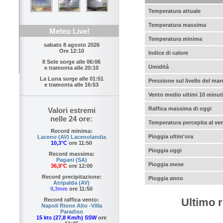
Temperatura attuale
Temperatura massima
Meteo Live!
Temperatura minima
sabato 8 agosto 2026
Ore 12:10
Indice di calore
Il Sole sorge alle
06:06
Umidità
e tramonta alle
20:10
La Luna sorge alle
01:51
Pressione sul livello del mar
e tramonta alle
16:53
Vento medio ultimi 10 minut
Raffica massima di oggi
Valori estremi
nelle 24 ore:
Temperatura percepita al ve
Record minima:
Pioggia ultim'ora
Laceno (AV) Lacenolandia
10,3°C
ore 11:50
Pioggia oggi
Record massima:
Pagani (SA)
Pioggia mese
36,9°C
ore 12:00
Record precipitazione:
Pioggia anno
Atripalda (AV)
0,3mm
ore 11:50
Ultimo r
Record raffica vento:
Napoli Rione Alto -Villa
Paradiso
15 kts (27,8 Km/h) SSW
ore