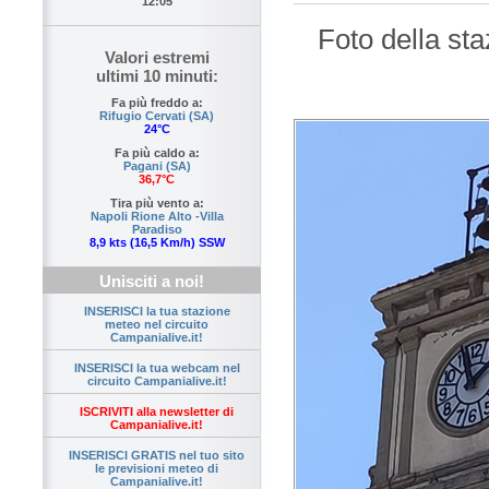
12:05
Foto della st
Valori estremi
ultimi 10 minuti:
Fa più freddo a:
Rifugio Cervati (SA)
24°C
Fa più caldo a:
Pagani (SA)
36,7°C
Tira più vento a:
Napoli Rione Alto -Villa
Paradiso
8,9 kts (16,5 Km/h) SSW
Unisciti a noi!
INSERISCI la tua stazione
meteo nel circuito
Campanialive.it!
INSERISCI la tua webcam nel
circuito Campanialive.it!
ISCRIVITI alla newsletter di
Campanialive.it!
INSERISCI GRATIS nel tuo sito
le previsioni meteo di
Campanialive.it!