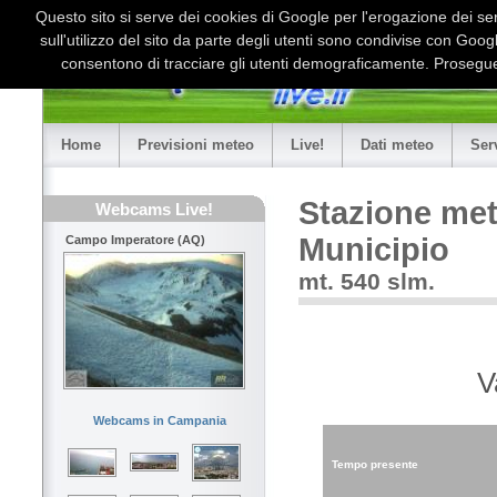
Questo sito si serve dei cookies di Google per l'erogazione dei serv
sull'utilizzo del sito da parte degli utenti sono condivise con Goo
consentono di tracciare gli utenti demograficamente. Proseguen
Home
Previsioni meteo
Live!
Dati meteo
Ser
Stazione met
Webcams Live!
Municipio
Campo Imperatore (AQ)
mt. 540 slm.
V
Webcams in Campania
Tempo presente