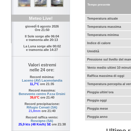
Tempo presente
Meteo Live!
Temperatura attuale
giovedì 6 agosto 2026
Temperatura massima
Ore 21:50
Temperatura minima
Il Sole sorge alle
06:04
e tramonta alle
20:13
Indice di calore
La Luna sorge alle
00:02
e tramonta alle
14:27
Umidità
Pressione sul livello del mar
Valori estremi
Vento medio ultimi 10 minut
nelle 24 ore:
Raffica massima di oggi
Record minima:
Laceno (AV) Lacenolandia
Temperatura percepita al ve
11,7°C
ore 21:35
Record massima:
Pioggia ultim'ora
Benevento centro P.zza Orsini
39,6°C
ore 21:40
Pioggia oggi
Record precipitazione:
Rifugio Cervati (SA)
Pioggia mese
21,8mm
ore 21:40
Pioggia anno
Record raffica vento:
Roscigno (SA)
25,9 kts (48 Km/h) SE
ore 21:38
Ultimo r