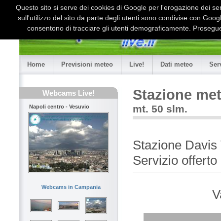
Questo sito si serve dei cookies di Google per l'erogazione dei serv
sull'utilizzo del sito da parte degli utenti sono condivise con Goo
consentono di tracciare gli utenti demograficamente. Proseguen
Home
Previsioni meteo
Live!
Dati meteo
Ser
Stazione met
Webcams Live!
mt. 50 slm.
Napoli centro - Vesuvio
Stazione Davis
Servizio offerto
Webcams in Campania
V