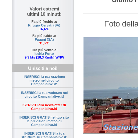
Valori estremi
ultimi 10 minuti:
Foto dell
Fa più freddo a:
Rifugio Cervati (SA)
16,4°C
Fa più caldo a:
Pagani (SA)
31,5°C
Tira più vento a:
Ischia Porto
9,9 kts (18,3 Km/h) WNW
Unisciti a noi!
INSERISCI la tua stazione
meteo nel circuito
Campanialive.it!
INSERISCI la tua webcam nel
circuito Campanialive.it!
ISCRIVITI alla newsletter di
Campanialive.it!
INSERISCI GRATIS nel tuo sito
le previsioni meteo di
Campanialive.it!
INSERISCI GRATIS la tua
struttura su Campanialive.it!