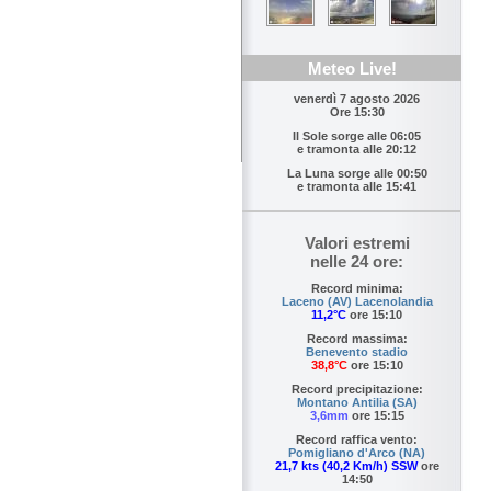
Meteo Live!
venerdì 7 agosto 2026
Ore 15:30
Il Sole sorge alle
06:05
e tramonta alle
20:12
La Luna sorge alle
00:50
e tramonta alle
15:41
Valori estremi
nelle 24 ore:
Record minima:
Laceno (AV) Lacenolandia
11,2°C
ore 15:10
Record massima:
Benevento stadio
38,8°C
ore 15:10
Record precipitazione:
Montano Antilia (SA)
3,6mm
ore 15:15
Record raffica vento:
Pomigliano d'Arco (NA)
21,7 kts (40,2 Km/h) SSW
ore
14:50