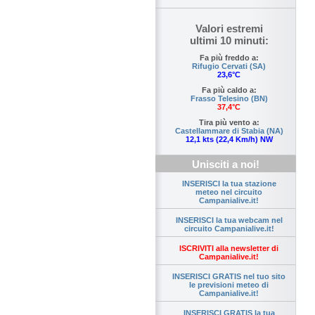
Valori estremi
ultimi 10 minuti:
Fa più freddo a:
Rifugio Cervati (SA)
23,6°C
Fa più caldo a:
Frasso Telesino (BN)
37,4°C
Tira più vento a:
Castellammare di Stabia (NA)
12,1 kts (22,4 Km/h) NW
Unisciti a noi!
INSERISCI la tua stazione
meteo nel circuito
Campanialive.it!
INSERISCI la tua webcam nel
circuito Campanialive.it!
ISCRIVITI alla newsletter di
Campanialive.it!
INSERISCI GRATIS nel tuo sito
le previsioni meteo di
Campanialive.it!
INSERISCI GRATIS la tua