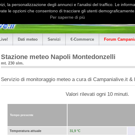
i, la personalizzazione degli annunci e l'analisi del traffico. Le informaz
ate le opzioni che consentono di tracciare gli utenti demograficamente.
Per saperne di più
Live!
Dati meteo
Servizi
€-Commerce
Forum Campania
Stazione meteo Napoli Montedonzelli
mt. 230 slm.
Servizio di monitoraggio meteo a cura di Campanialive.it &
Valori rilevati ogni 10 minuti.
Tempo presente
Temperatura attuale
31,9 °C