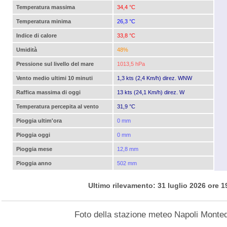
Temperatura massima
34,4 °C
Temperatura minima
26,3 °C
Indice di calore
33,8 °C
Umidità
48%
Pressione sul livello del mare
1013,5 hPa
Vento medio ultimi 10 minuti
1,3 kts (2,4 Km/h) direz. WNW
Raffica massima di oggi
13 kts (24,1 Km/h) direz. W
Temperatura percepita al vento
31,9 °C
Pioggia ultim'ora
0 mm
Pioggia oggi
0 mm
Pioggia mese
12,8 mm
Pioggia anno
502 mm
Ultimo rilevamento: 31 luglio 2026 ore 1
Foto della stazione meteo Napoli Monted