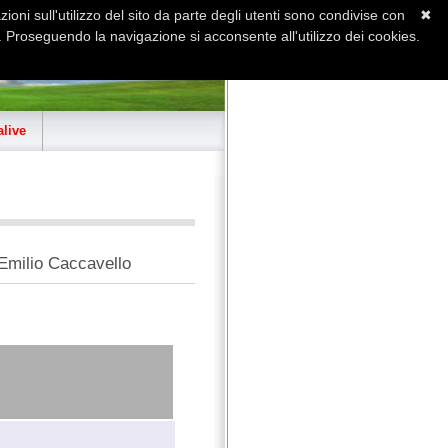
ioni sull'utilizzo del sito da parte degli utenti sono condivise con
✖
 Proseguendo la navigazione si acconsente all'utilizzo dei cookies.
Home
Contatti
Sitemap
live
 Emilio Caccavello