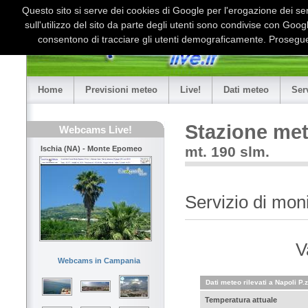
Questo sito si serve dei cookies di Google per l'erogazione dei serv
sull'utilizzo del sito da parte degli utenti sono condivise con Goo
consentono di tracciare gli utenti demograficamente. Proseguen
Home
Previsioni meteo
Live!
Dati meteo
Ser
Stazione met
Webcams Live!
mt. 190 slm.
Ischia (NA) - Monte Epomeo
Servizio di mon
V
Webcams in Campania
Dati meteo rilevati a Napoli P
Temperatura attuale