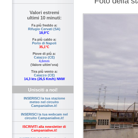
Foto della s
Valori estremi
ultimi 10 minuti:
Fa più freddo a:
Rifugio Cervati (SA)
18,9°C
Fa più caldo a:
Porto di Napoli
35,1°C
Piove di più a:
Caiazzo (CE)
4,6mm
(Valore ultim'ora)
Tira più vento a:
Caiazzo (CE)
14,3 kts (26,5 Km/h) NNW
Unisciti a noi!
INSERISCI la tua stazione
meteo nel circuito
Campanialive.it!
INSERISCI la tua webcam nel
circuito Campanialive.it!
ISCRIVITI alla newsletter di
Campanialive.it!