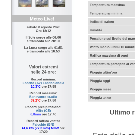
Temperatura massima
Temperatura minima
Meteo Live!
Indice di calore
sabato 8 agosto 2026
Umidità
Ore 18:12
Il Sole sorge alle
06:06
Pressione sul livello del mar
e tramonta alle
20:10
Vento medio ultimi 10 minut
La Luna sorge alle
01:51
e tramonta alle
16:53
Raffica massima di oggi
Temperatura percepita al ve
Valori estremi
nelle 24 ore:
Pioggia ultim'ora
Record minima:
Pioggia oggi
Laceno (AV) Lacenolandia
10,3°C
ore 17:55
Pioggia mese
Record massima:
Benevento stadio
Pioggia anno
39,2°C
ore 17:50
Record precipitazione:
Ultimo r
Alife (CE)
6,8mm
ore 17:40
Record raffica vento:
Faicchio (BN)
41,6 kts (77 Km/h) NNW
ore
17:20