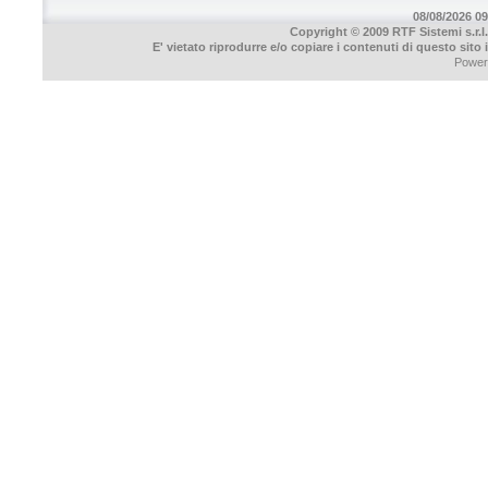
08/08/2026 09
Copyright © 2009 RTF Sistemi s.r.l.
E' vietato riprodurre e/o copiare i contenuti di questo sito
Power