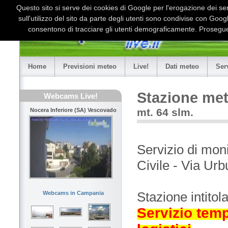
Questo sito si serve dei cookies di Google per l'erogazione dei serv
sull'utilizzo del sito da parte degli utenti sono condivise con Goo
consentono di tracciare gli utenti demograficamente. Proseguen
Home
Previsioni meteo
Live!
Dati meteo
Ser
Stazione met
Webcams Live!
mt. 64 slm.
Nocera Inferiore (SA) Vescovado
Servizio di mon
Civile - Via Ur
Stazione intito
Webcams in Campania
Servizio tem