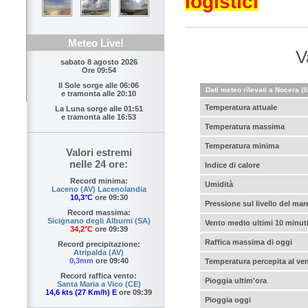
logistici
Meteo Live!
V
sabato 8 agosto 2026
Ore 09:54
Il Sole sorge alle
06:06
Dati meteo rilevati a Nocera (
e tramonta alle
20:10
Temperatura attuale
La Luna sorge alle
01:51
e tramonta alle
16:53
Temperatura massima
Temperatura minima
Valori estremi
nelle 24 ore:
Indice di calore
Record minima:
Umidità
Laceno (AV) Lacenolandia
10,3°C
ore 09:30
Pressione sul livello del mar
Record massima:
Sicignano degli Alburni (SA)
Vento medio ultimi 10 minut
34,2°C
ore 09:39
Raffica massima di oggi
Record precipitazione:
Atripalda (AV)
0,3mm
ore 09:40
Temperatura percepita al ve
Record raffica vento:
Pioggia ultim'ora
Santa Maria a Vico (CE)
14,6 kts (27 Km/h) E
ore 09:39
Pioggia oggi