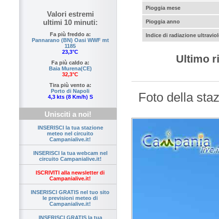
Pioggia mese
Valori estremi
ultimi 10 minuti:
Pioggia anno
Fa più freddo a:
Indice di radiazione ultraviol
Pannarano (BN) Oasi WWF mt
1185
23,3°C
Ultimo r
Fa più caldo a:
Baia Murena(CE)
32,3°C
Tira più vento a:
Porto di Napoli
Foto della sta
4,3 kts (8 Km/h) S
Unisciti a noi!
INSERISCI la tua stazione
meteo nel circuito
Campanialive.it!
INSERISCI la tua webcam nel
circuito Campanialive.it!
ISCRIVITI alla newsletter di
Campanialive.it!
INSERISCI GRATIS nel tuo sito
le previsioni meteo di
Campanialive.it!
INSERISCI GRATIS la tua