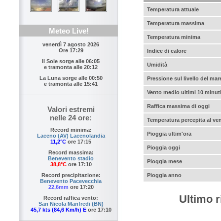
Temperatura attuale
Temperatura massima
Meteo Live!
Temperatura minima
venerdì 7 agosto 2026
Ore 17:29
Indice di calore
Il Sole sorge alle
06:05
Umidità
e tramonta alle
20:12
La Luna sorge alle
00:50
Pressione sul livello del mar
e tramonta alle
15:41
Vento medio ultimi 10 minut
Raffica massima di oggi
Valori estremi
nelle 24 ore:
Temperatura percepita al ve
Record minima:
Pioggia ultim'ora
Laceno (AV) Lacenolandia
11,2°C
ore 17:15
Pioggia oggi
Record massima:
Benevento stadio
Pioggia mese
38,8°C
ore 17:10
Pioggia anno
Record precipitazione:
Benevento Pacevecchia
22,6mm
ore 17:20
Ultimo r
Record raffica vento:
San Nicola Manfredi (BN)
45,7 kts (84,6 Km/h) E
ore 17:10