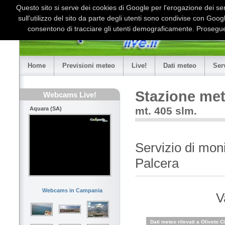
Questo sito si serve dei cookies di Google per l'erogazione dei serv
sull'utilizzo del sito da parte degli utenti sono condivise con Goo
consentono di tracciare gli utenti demograficamente. Proseguen
Home
Previsioni meteo
Live!
Dati meteo
Ser
Stazione met
Webcams Live!
mt. 405 slm.
Aquara (SA)
Servizio di mon
Palcera
Webcams in Campania
V
Dati meteo rilevati a Oliveto Ci