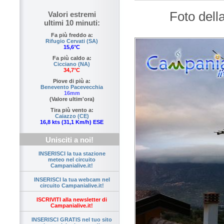
Foto dell
Valori estremi
ultimi 10 minuti:
Fa più freddo a:
Rifugio Cervati (SA)
15,6°C
Fa più caldo a:
Cicciano (NA)
34,7°C
Piove di più a:
Benevento Pacevecchia
16mm
(Valore ultim'ora)
Tira più vento a:
Caiazzo (CE)
16,8 kts (31,1 Km/h) ESE
Unisciti a noi!
INSERISCI la tua stazione
meteo nel circuito
Campanialive.it!
INSERISCI la tua webcam nel
circuito Campanialive.it!
ISCRIVITI alla newsletter di
Campanialive.it!
INSERISCI GRATIS nel tuo sito