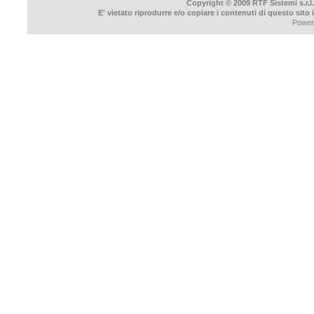
Copyright © 2009 RTF Sistemi s.r.l.
E' vietato riprodurre e/o copiare i contenuti di questo sito
Power