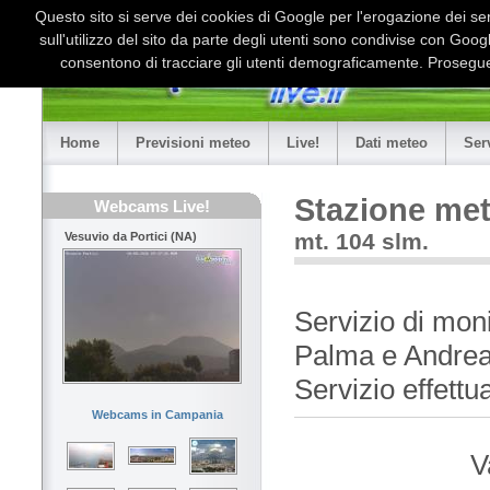
Questo sito si serve dei cookies di Google per l'erogazione dei serv
sull'utilizzo del sito da parte degli utenti sono condivise con Goo
consentono di tracciare gli utenti demograficamente. Proseguen
Home
Previsioni meteo
Live!
Dati meteo
Ser
Stazione met
Webcams Live!
mt. 104 slm.
Vesuvio da Portici (NA)
Servizio di mon
Palma e Andrea
Servizio effett
Webcams in Campania
V