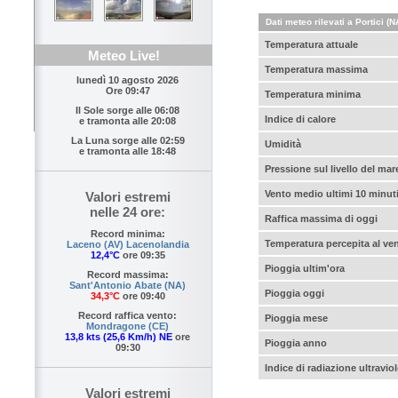
Dati meteo rilevati a Portici (N
Temperatura attuale
Meteo Live!
Temperatura massima
lunedì 10 agosto 2026
Ore 09:47
Temperatura minima
Il Sole sorge alle
06:08
Indice di calore
e tramonta alle
20:08
La Luna sorge alle
02:59
Umidità
e tramonta alle
18:48
Pressione sul livello del mar
Vento medio ultimi 10 minut
Valori estremi
nelle 24 ore:
Raffica massima di oggi
Record minima:
Temperatura percepita al ve
Laceno (AV) Lacenolandia
12,4°C
ore 09:35
Pioggia ultim'ora
Record massima:
Sant'Antonio Abate (NA)
Pioggia oggi
34,3°C
ore 09:40
Record raffica vento:
Pioggia mese
Mondragone (CE)
13,8 kts (25,6 Km/h) NE
ore
Pioggia anno
09:30
Indice di radiazione ultraviol
Valori estremi