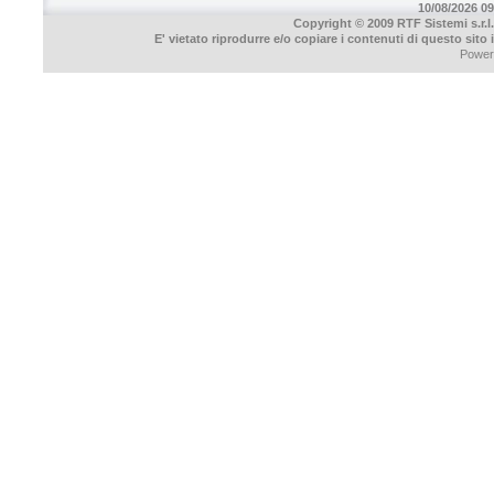
10/08/2026 09
Copyright © 2009 RTF Sistemi s.r.l.
E' vietato riprodurre e/o copiare i contenuti di questo sito
Power