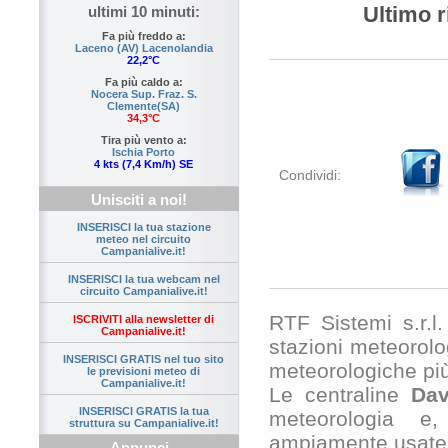
Ultimo r
ultimi 10 minuti:
Fa più freddo a:
Laceno (AV) Lacenolandia
22,2°C
Fa più caldo a:
Nocera Sup. Fraz. S.
Clemente(SA)
34,3°C
Tira più vento a:
Ischia Porto
4 kts (7,4 Km/h) SE
Condividi:
Unisciti a noi!
INSERISCI la tua stazione
meteo nel circuito
Campanialive.it!
INSERISCI la tua webcam nel
circuito Campanialive.it!
RTF Sistemi s.r.l. 
ISCRIVITI alla newsletter di
Campanialive.it!
stazioni meteorolog
INSERISCI GRATIS nel tuo sito
meteorologiche pi
le previsioni meteo di
Campanialive.it!
Le centraline
Dav
INSERISCI GRATIS la tua
meteorologia e,
struttura su Campanialive.it!
ampiamente usate 
Annunci