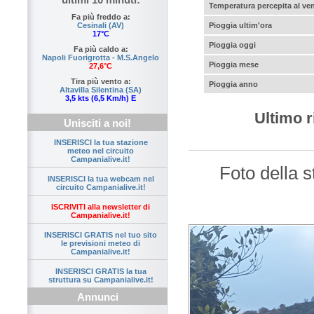
Temperatura percepita al ve
Fa più freddo a:
Cesinali (AV)
Pioggia ultim'ora
17°C
Pioggia oggi
Fa più caldo a:
Napoli Fuorigrotta - M.S.Angelo
Pioggia mese
27,6°C
Tira più vento a:
Pioggia anno
Altavilla Silentina (SA)
3,5 kts (6,5 Km/h) E
Ultimo r
Unisciti a noi!
INSERISCI la tua stazione
meteo nel circuito
Campanialive.it!
Foto della 
INSERISCI la tua webcam nel
circuito Campanialive.it!
ISCRIVITI alla newsletter di
Campanialive.it!
INSERISCI GRATIS nel tuo sito
le previsioni meteo di
Campanialive.it!
INSERISCI GRATIS la tua
struttura su Campanialive.it!
Annunci