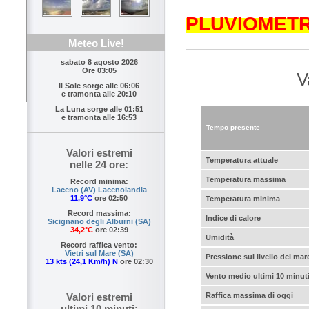
PLUVIOMET
Meteo Live!
sabato 8 agosto 2026
Ore 03:05
V
Il Sole sorge alle
06:06
e tramonta alle
20:10
La Luna sorge alle
01:51
e tramonta alle
16:53
Tempo presente
Valori estremi
Temperatura attuale
nelle 24 ore:
Temperatura massima
Record minima:
Laceno (AV) Lacenolandia
11,9°C
ore 02:50
Temperatura minima
Record massima:
Indice di calore
Sicignano degli Alburni (SA)
34,2°C
ore 02:39
Umidità
Record raffica vento:
Vietri sul Mare (SA)
Pressione sul livello del mar
13 kts (24,1 Km/h) N
ore 02:30
Vento medio ultimi 10 minut
Valori estremi
Raffica massima di oggi
ultimi 10 minuti: