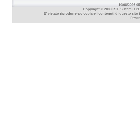
10/08/2026 05
Copyright © 2009 RTF Sistemi s.r.l.
E' vietato riprodurre e/o copiare i contenuti di questo sito
Power