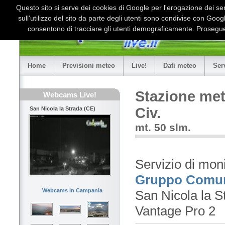
Questo sito si serve dei cookies di Google per l'erogazione dei serv
sull'utilizzo del sito da parte degli utenti sono condivise con Goo
consentono di tracciare gli utenti demograficamente. Proseguen
Home
Previsioni meteo
Live!
Dati meteo
Ser
Stazione met
Webcams Live!
Civ.
San Nicola la Strada (CE)
mt. 50 slm.
Servizio di mon
Gruppo Comuna
Webcams in Campania
San Nicola la S
Vantage Pro 2