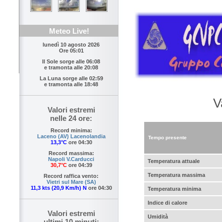
Meteo Live!
lunedì 10 agosto 2026
Ore 05:01
Il Sole sorge alle
06:08
e tramonta alle
20:08
La Luna sorge alle
02:59
e tramonta alle
18:48
V
Valori estremi
nelle 24 ore:
Record minima:
Laceno (AV) Lacenolandia
Tempo presente
13,3°C
ore 04:30
Record massima:
Napoli V.Carducci
Temperatura attuale
30,7°C
ore 04:39
Temperatura massima
Record raffica vento:
Vietri sul Mare (SA)
11,3 kts (20,9 Km/h) N
ore 04:30
Temperatura minima
Indice di calore
Valori estremi
Umidità
ultimi 10 minuti: