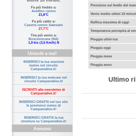
Pressione sul livello del mar
Fa più freddo a:
Avellino centro
Vento medio ultimi 10 minut
21,8°C
Fa più caldo a:
Raffica massima di oggi
Caserta centro Salesiani
27,7°C
Temperatura percepita al ve
Tira più vento a:
Boscotrecase (NA)
Pioggia ultim'ora
1,9 kts (3,5 Km/h) N
Pioggia oggi
Unisciti a noi!
Pioggia mese
INSERISCI la tua stazione
Pioggia anno
meteo nel circuito
Campanialive.it!
INSERISCI la tua webcam nel
Ultimo r
circuito Campanialive.it!
ISCRIVITI alla newsletter di
Campanialive.it!
INSERISCI GRATIS nel tuo sito
le previsioni meteo di
Campanialive.it!
INSERISCI GRATIS la tua
struttura su Campanialive.it!
Annunci