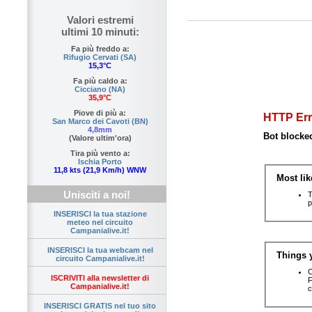
Valori estremi
ultimi 10 minuti:
Fa più freddo a:
Rifugio Cervati (SA)
15,3°C
Fa più caldo a:
Cicciano (NA)
35,9°C
Piove di più a:
San Marco dei Cavoti (BN)
4,8mm
(Valore ultim'ora)
Tira più vento a:
Ischia Porto
11,8 kts (21,9 Km/h) WNW
Unisciti a noi!
INSERISCI la tua stazione
meteo nel circuito
Campanialive.it!
INSERISCI la tua webcam nel
circuito Campanialive.it!
ISCRIVITI alla newsletter di
Campanialive.it!
INSERISCI GRATIS nel tuo sito