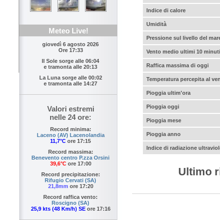
Indice di calore
Umidità
Meteo Live!
Pressione sul livello del mar
giovedì 6 agosto 2026
Ore 17:33
Vento medio ultimi 10 minut
Il Sole sorge alle
06:04
Raffica massima di oggi
e tramonta alle
20:13
La Luna sorge alle
00:02
Temperatura percepita al ve
e tramonta alle
14:27
Pioggia ultim'ora
Pioggia oggi
Valori estremi
nelle 24 ore:
Pioggia mese
Record minima:
Pioggia anno
Laceno (AV) Lacenolandia
11,7°C
ore 17:15
Indice di radiazione ultraviol
Record massima:
Benevento centro P.zza Orsini
39,6°C
ore 17:00
Ultimo r
Record precipitazione:
Rifugio Cervati (SA)
21,8mm
ore 17:20
Record raffica vento:
Roscigno (SA)
25,9 kts (48 Km/h) SE
ore 17:16