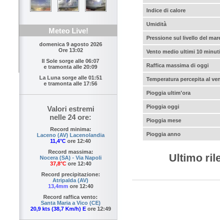
Indice di calore
Umidità
Meteo Live!
Pressione sul livello del mar
domenica 9 agosto 2026
Ore 13:02
Vento medio ultimi 10 minut
Il Sole sorge alle
06:07
Raffica massima di oggi
e tramonta alle
20:09
La Luna sorge alle
01:51
Temperatura percepita al ve
e tramonta alle
17:56
Pioggia ultim'ora
Pioggia oggi
Valori estremi
nelle 24 ore:
Pioggia mese
Record minima:
Pioggia anno
Laceno (AV) Lacenolandia
11,4°C
ore 12:40
Record massima:
Ultimo ri
Nocera (SA) - Via Napoli
37,8°C
ore 12:40
Record precipitazione:
Atripalda (AV)
13,4mm
ore 12:40
Record raffica vento:
Santa Maria a Vico (CE)
20,9 kts (38,7 Km/h) E
ore 12:49