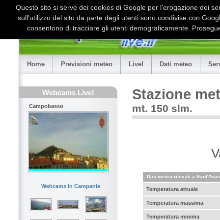
Questo sito si serve dei cookies di Google per l'erogazione dei serv
sull'utilizzo del sito da parte degli utenti sono condivise con Goo
consentono di tracciare gli utenti demograficamente. Proseguen
Home
Previsioni meteo
Live!
Dati meteo
Ser
Stazione met
Webcams Live!
mt. 150 slm.
Campobasso
V
Dati meteo rilevati a Sant'Anas
Webcams in Campania
Temperatura attuale
Temperatura massima
Temperatura minima