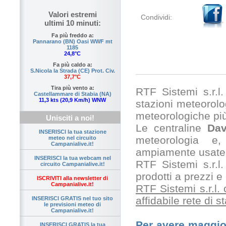
Valori estremi
Condividi:
ultimi 10 minuti:
Fa più freddo a:
Pannarano (BN) Oasi WWF mt
1185
24,8°C
Fa più caldo a:
S.Nicola la Strada (CE) Prot. Civ.
37,7°C
Tira più vento a:
RTF Sistemi s.r.l. 
Castellammare di Stabia (NA)
11,3 kts (20,9 Km/h) WNW
stazioni meteorolog
meteorologiche pi
Unisciti a noi!
Le centraline
Dav
INSERISCI la tua stazione
meteorologia e,
meteo nel circuito
Campanialive.it!
ampiamente usate 
INSERISCI la tua webcam nel
RTF Sistemi s.r.l.
circuito Campanialive.it!
prodotti a prezzi 
ISCRIVITI alla newsletter di
Campanialive.it!
RTF Sistemi s.r.l.
affidabile rete di 
INSERISCI GRATIS nel tuo sito
le previsioni meteo di
Campanialive.it!
Per avere maggior
INSERISCI GRATIS la tua