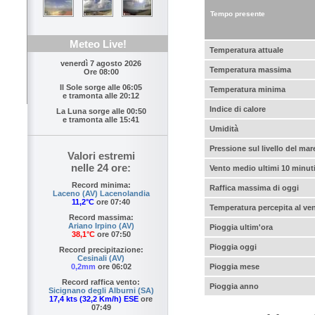
Tempo presente
Meteo Live!
Temperatura attuale
venerdì 7 agosto 2026
Temperatura massima
Ore 08:00
Il Sole sorge alle
06:05
Temperatura minima
e tramonta alle
20:12
Indice di calore
La Luna sorge alle
00:50
e tramonta alle
15:41
Umidità
Pressione sul livello del mar
Valori estremi
nelle 24 ore:
Vento medio ultimi 10 minut
Record minima:
Raffica massima di oggi
Laceno (AV) Lacenolandia
11,2°C
ore 07:40
Temperatura percepita al ve
Record massima:
Ariano Irpino (AV)
Pioggia ultim'ora
38,1°C
ore 07:50
Pioggia oggi
Record precipitazione:
Cesinali (AV)
Pioggia mese
0,2mm
ore 06:02
Record raffica vento:
Pioggia anno
Sicignano degli Alburni (SA)
17,4 kts (32,2 Km/h) ESE
ore
07:49