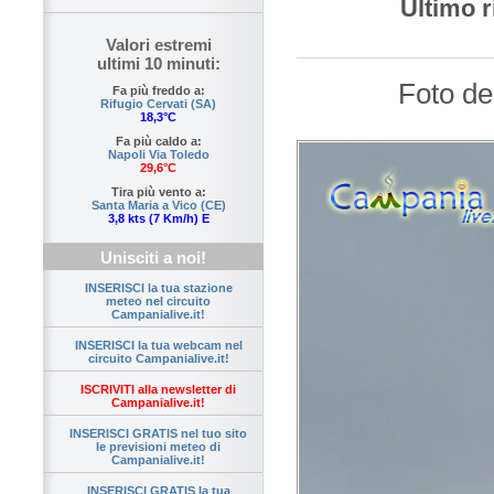
Ultimo r
Valori estremi
ultimi 10 minuti:
Foto de
Fa più freddo a:
Rifugio Cervati (SA)
18,3°C
Fa più caldo a:
Napoli Via Toledo
29,6°C
Tira più vento a:
Santa Maria a Vico (CE)
3,8 kts (7 Km/h) E
Unisciti a noi!
INSERISCI la tua stazione
meteo nel circuito
Campanialive.it!
INSERISCI la tua webcam nel
circuito Campanialive.it!
ISCRIVITI alla newsletter di
Campanialive.it!
INSERISCI GRATIS nel tuo sito
le previsioni meteo di
Campanialive.it!
INSERISCI GRATIS la tua