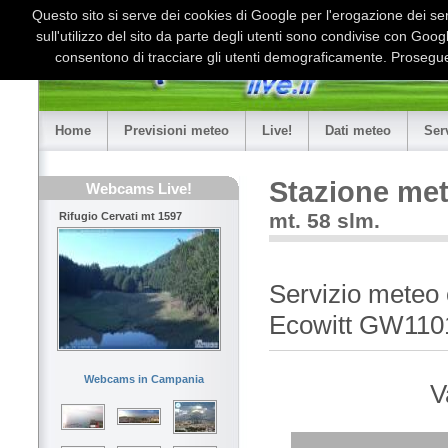
Questo sito si serve dei cookies di Google per l'erogazione dei serv
sull'utilizzo del sito da parte degli utenti sono condivise con Goo
consentono di tracciare gli utenti demograficamente. Proseguen
Home
Previsioni meteo
Live!
Dati meteo
Ser
Stazione met
Webcams Live!
mt. 58 slm.
Rifugio Cervati mt 1597
Servizio meteo 
Ecowitt GW110
Webcams in Campania
V