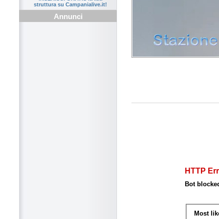
struttura su Campanialive.it!
Annunci