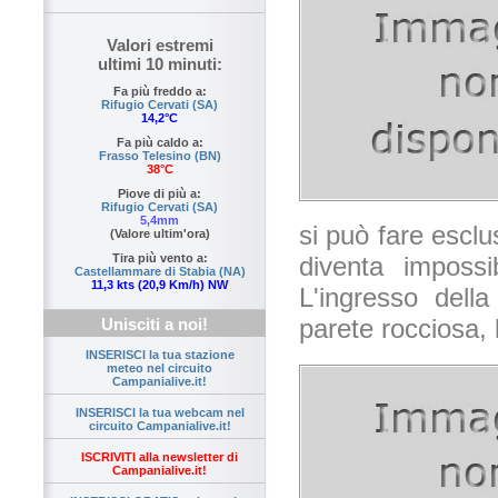
Valori estremi
ultimi 10 minuti:
Fa più freddo a:
Rifugio Cervati (SA)
14,2°C
Fa più caldo a:
Frasso Telesino (BN)
38°C
Piove di più a:
Rifugio Cervati (SA)
5,4mm
si può fare escl
(Valore ultim'ora)
diventa impossi
Tira più vento a:
Castellammare di Stabia (NA)
11,3 kts (20,9 Km/h) NW
L'ingresso dell
parete rocciosa, 
Unisciti a noi!
INSERISCI la tua stazione
meteo nel circuito
Campanialive.it!
INSERISCI la tua webcam nel
circuito Campanialive.it!
ISCRIVITI alla newsletter di
Campanialive.it!