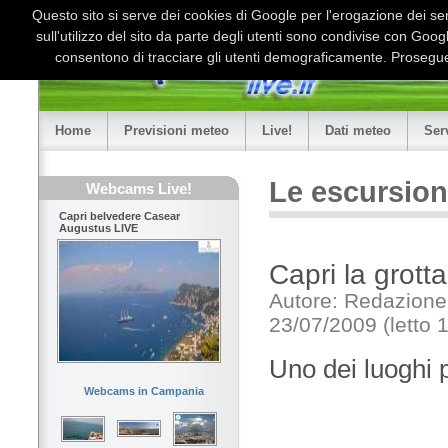
Questo sito si serve dei cookies di Google per l'erogazione dei serv
sull'utilizzo del sito da parte degli utenti sono condivise con Goo
consentono di tracciare gli utenti demograficamente. Proseguen
Home
Previsioni meteo
Live!
Dati meteo
Ser
Le escursion
Webcams Live!
Capri belvedere Casear
Augustus LIVE
Capri la grott
Autore: Redazione
23/07/2009 (letto 
Uno dei luoghi p
Webcams in Campania