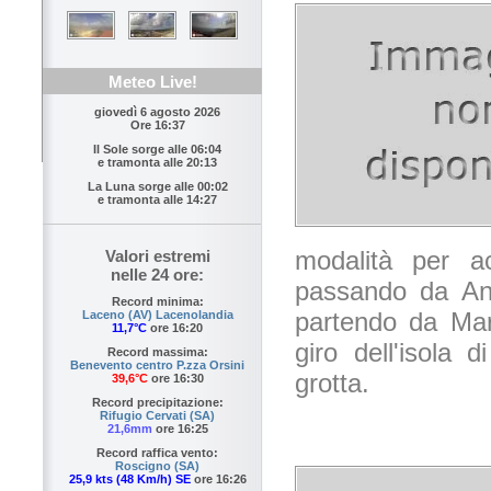
Meteo Live!
giovedì 6 agosto 2026
Ore 16:37
Il Sole sorge alle
06:04
e tramonta alle
20:13
La Luna sorge alle
00:02
e tramonta alle
14:27
modalità per a
Valori estremi
nelle 24 ore:
passando da Ana
Record minima:
partendo da Mar
Laceno (AV) Lacenolandia
11,7°C
ore 16:20
giro dell'isola 
Record massima:
Benevento centro P.zza Orsini
grotta.
39,6°C
ore 16:30
Record precipitazione:
Rifugio Cervati (SA)
21,6mm
ore 16:25
Record raffica vento:
Roscigno (SA)
25,9 kts (48 Km/h) SE
ore 16:26