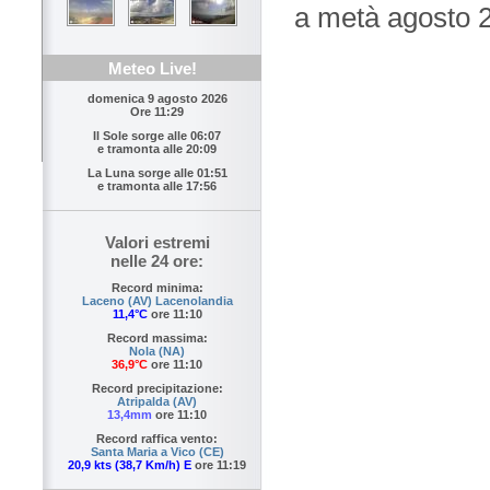
a metà agosto 2
Meteo Live!
domenica 9 agosto 2026
Ore 11:29
Il Sole sorge alle
06:07
e tramonta alle
20:09
La Luna sorge alle
01:51
e tramonta alle
17:56
Valori estremi
nelle 24 ore:
Record minima:
Laceno (AV) Lacenolandia
11,4°C
ore 11:10
Record massima:
Nola (NA)
36,9°C
ore 11:10
Record precipitazione:
Atripalda (AV)
13,4mm
ore 11:10
Record raffica vento:
Santa Maria a Vico (CE)
20,9 kts (38,7 Km/h) E
ore 11:19