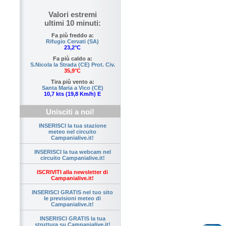
Valori estremi
ultimi 10 minuti:
Fa più freddo a:
Rifugio Cervati (SA)
23,2°C
Fa più caldo a:
S.Nicola la Strada (CE) Prot. Civ.
35,9°C
Tira più vento a:
Santa Maria a Vico (CE)
10,7 kts (19,8 Km/h) E
Unisciti a noi!
INSERISCI la tua stazione
meteo nel circuito
Campanialive.it!
INSERISCI la tua webcam nel
circuito Campanialive.it!
ISCRIVITI alla newsletter di
Campanialive.it!
INSERISCI GRATIS nel tuo sito
le previsioni meteo di
Campanialive.it!
INSERISCI GRATIS la tua
struttura su Campanialive.it!