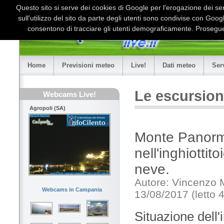
Questo sito si serve dei cookies di Google per l'erogazione dei serv
sull'utilizzo del sito da parte degli utenti sono condivise con Goo
consentono di tracciare gli utenti demograficamente. Proseguen
Home
Previsioni meteo
Live!
Dati meteo
Ser
Le escursion
Webcams Live!
Agropoli (SA)
Monte Panormo
nell'inghiotti
neve.
Autore: Vincenzo
Webcams in Campania
13/08/2017 (letto 
Situazione dell'