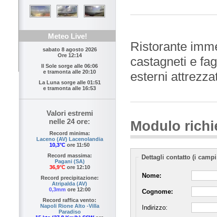
Meteo Live!
Ristorante immer
sabato 8 agosto 2026
Ore 12:14
castagneti e fag
Il Sole sorge alle
06:06
e tramonta alle
20:10
esterni attrezza
La Luna sorge alle
01:51
e tramonta alle
16:53
Valori estremi
nelle 24 ore:
Modulo richi
Record minima:
Laceno (AV) Lacenolandia
10,3°C
ore 11:50
Record massima:
Dettagli contatto (i campi
Pagani (SA)
36,9°C
ore 12:10
Nome:
Record precipitazione:
Atripalda (AV)
0,3mm
ore 12:00
Cognome:
Record raffica vento:
Napoli Rione Alto -Villa
Indirizzo:
Paradiso