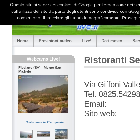
Questo sito si serve dei cookies di Google per l'erogazione dei serv
sull'utilizzo del sito da parte degli utenti sono condivise con Goo
consentono di tracciare gli utenti demograficamente. Proseguen
Home
Previsioni meteo
Live!
Dati meteo
Ser
Ristoranti Se
Webcams Live!
Fisciano (SA) - Monte San
Michele
Via Giffoni Vall
Tel: 0825.5429
Email:
Sito web:
Webcams in Campania