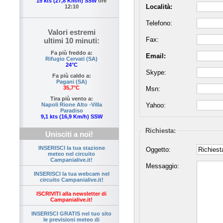
15 kts (27,8 Km/h) SSW
ore
Località:
12:10
Telefono:
Valori estremi
Fax:
ultimi 10 minuti:
Fa più freddo a:
Email:
Rifugio Cervati (SA)
24°C
Skype:
Fa più caldo a:
Pagani (SA)
35,7°C
Msn:
Tira più vento a:
Yahoo:
Napoli Rione Alto -Villa
Paradiso
9,1 kts (16,9 Km/h) SSW
Richiesta:
Unisciti a noi!
INSERISCI la tua stazione
Oggetto:
meteo nel circuito
Campanialive.it!
Messaggio:
INSERISCI la tua webcam nel
circuito Campanialive.it!
ISCRIVITI alla newsletter di
Campanialive.it!
INSERISCI GRATIS nel tuo sito
le previsioni meteo di