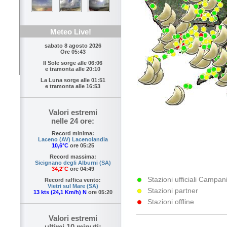
Meteo Live!
sabato 8 agosto 2026
Ore 05:43
Il Sole sorge alle
06:06
e tramonta alle
20:10
La Luna sorge alle
01:51
e tramonta alle
16:53
Valori estremi
nelle 24 ore:
Record minima:
Laceno (AV) Lacenolandia
10,6°C
ore 05:25
Record massima:
Sicignano degli Alburni (SA)
34,2°C
ore 04:49
Stazioni ufficiali Campani
Record raffica vento:
Vietri sul Mare (SA)
Stazioni partner
13 kts (24,1 Km/h) N
ore 05:20
Stazioni offline
Valori estremi
ultimi 10 minuti: