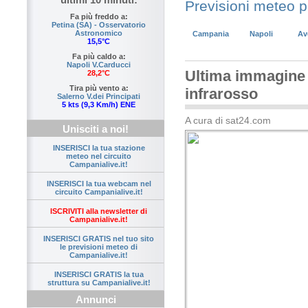
Previsioni meteo 
Fa più freddo a:
Petina (SA) - Osservatorio
Astronomico
Campania
Napoli
Av
15,5°C
Fa più caldo a:
Napoli V.Carducci
Ultima immagine s
28,2°C
Tira più vento a:
infrarosso
Salerno V.dei Principati
5 kts (9,3 Km/h) ENE
A cura di sat24.com
Unisciti a noi!
INSERISCI la tua stazione
meteo nel circuito
Campanialive.it!
INSERISCI la tua webcam nel
circuito Campanialive.it!
ISCRIVITI alla newsletter di
Campanialive.it!
INSERISCI GRATIS nel tuo sito
le previsioni meteo di
Campanialive.it!
INSERISCI GRATIS la tua
struttura su Campanialive.it!
Annunci