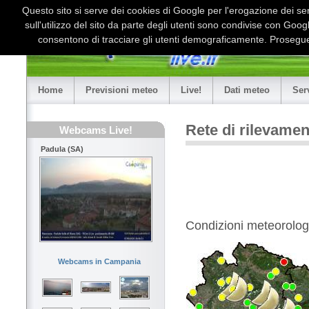
Questo sito si serve dei cookies di Google per l'erogazione dei serv
sull'utilizzo del sito da parte degli utenti sono condivise con Goo
consentono di tracciare gli utenti demograficamente. Proseguen
Home
Previsioni meteo
Live!
Dati meteo
Ser
Rete di rilevame
Webcams Live!
Padula (SA)
Condizioni meteorologi
Webcams in Campania