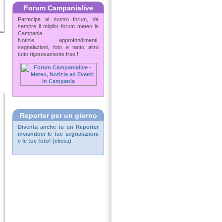
Forum Campanialive
Partecipa al nostro forum, da
sempre il miglior forum meteo in
Campania.
Notizie, approfondimenti,
segnalazioni, foto e tanto altro
tutto rigorosamente free!!!
Reporter per un giorno
Diventa anche tu un
Reporter
inviandoci le tue segnalazioni
e le tue foto! (clicca)