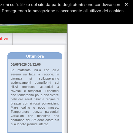
ioni sull'utilizzo del sito da parte degli utenti sono condivise con
✖
 Proseguendo la navigazione si acconsente all'utilizzo dei cookies.
Home
Contatti
Sitemap
live
Ultim'ora
06/08/2026 08:32:06
La mattinata inizia con cielo
sereno su tutta la regione. In
giornata si svilupperanno
addensamenti cumuliformi sui
rilievi montuosi associati a
rovesci e temporali. Fenomeni
che tenderanno poi a dissolversi
nelle ore serali. Venti a regime di
brezza con rinforzi pomeridiani.
Mare calmo o poco mosso.
Temperature senza particolari
variazioni con massime che
andranno dai 32° delle coste sin
ai 40° delle pianure interne.