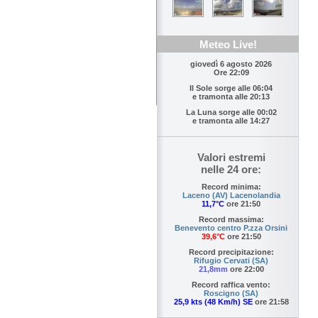
Meteo Live!
giovedì 6 agosto 2026
Ore 22:09
Il Sole sorge alle
06:04
e tramonta alle
20:13
La Luna sorge alle
00:02
e tramonta alle
14:27
Valori estremi
nelle 24 ore:
Record minima:
Laceno (AV) Lacenolandia
11,7°C
ore 21:50
Record massima:
Benevento centro P.zza Orsini
39,6°C
ore 21:50
Record precipitazione:
Rifugio Cervati (SA)
21,8mm
ore 22:00
Record raffica vento:
Roscigno (SA)
25,9 kts (48 Km/h) SE
ore 21:58