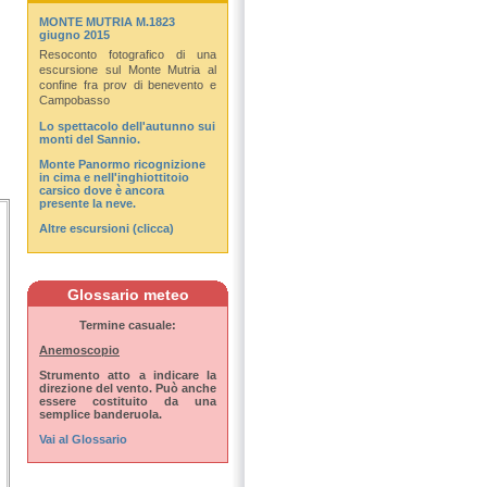
MONTE MUTRIA M.1823
giugno 2015
Resoconto fotografico di una
escursione sul Monte Mutria al
confine fra prov di benevento e
Campobasso
Lo spettacolo dell'autunno sui
monti del Sannio.
Monte Panormo ricognizione
in cima e nell'inghiottitoio
carsico dove è ancora
presente la neve.
Altre escursioni (clicca)
Glossario meteo
Termine casuale:
Anemoscopio
Strumento atto a indicare la
direzione del vento. Può anche
essere costituito da una
semplice banderuola.
Vai al Glossario