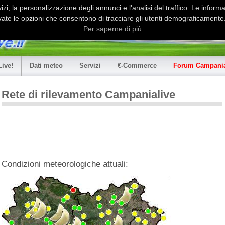
i, la personalizzazione degli annunci e l'analisi del traffico. Le informaz
ate le opzioni che consentono di tracciare gli utenti demograficamente.
Per saperne di più
Live!
Dati meteo
Servizi
€-Commerce
Forum Campania
Rete di rilevamento Campanialive
Condizioni meteorologiche attuali: