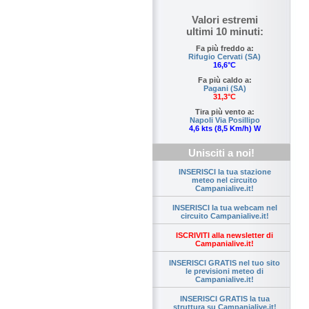
Valori estremi
ultimi 10 minuti:
Fa più freddo a:
Rifugio Cervati (SA)
16,6°C
Fa più caldo a:
Pagani (SA)
31,3°C
Tira più vento a:
Napoli Via Posillipo
4,6 kts (8,5 Km/h) W
Unisciti a noi!
INSERISCI la tua stazione
meteo nel circuito
Campanialive.it!
INSERISCI la tua webcam nel
circuito Campanialive.it!
ISCRIVITI alla newsletter di
Campanialive.it!
INSERISCI GRATIS nel tuo sito
le previsioni meteo di
Campanialive.it!
INSERISCI GRATIS la tua
struttura su Campanialive.it!