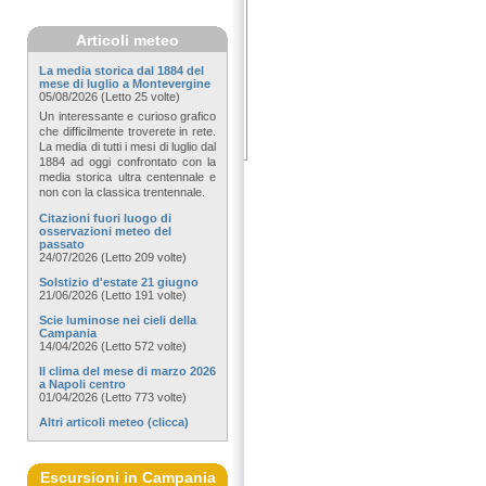
Articoli meteo
La media storica dal 1884 del
mese di luglio a Montevergine
05/08/2026 (Letto 25 volte)
Un interessante e curioso grafico
che difficilmente troverete in rete.
La media di tutti i mesi di luglio dal
1884 ad oggi confrontato con la
media storica ultra centennale e
non con la classica trentennale.
Citazioni fuori luogo di
osservazioni meteo del
passato
24/07/2026 (Letto 209 volte)
Solstizio d'estate 21 giugno
21/06/2026 (Letto 191 volte)
Scie luminose nei cieli della
Campania
14/04/2026 (Letto 572 volte)
Il clima del mese di marzo 2026
a Napoli centro
01/04/2026 (Letto 773 volte)
Altri articoli meteo (clicca)
Escursioni in Campania