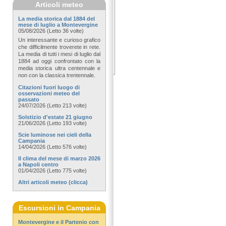
Articoli meteo
La media storica dal 1884 del
mese di luglio a Montevergine
05/08/2026 (Letto 36 volte)
Un interessante e curioso grafico
che difficilmente troverete in rete.
La media di tutti i mesi di luglio dal
1884 ad oggi confrontato con la
media storica ultra centennale e
non con la classica trentennale.
Citazioni fuori luogo di
osservazioni meteo del
passato
24/07/2026 (Letto 213 volte)
Solstizio d'estate 21 giugno
21/06/2026 (Letto 193 volte)
Scie luminose nei cieli della
Campania
14/04/2026 (Letto 576 volte)
Il clima del mese di marzo 2026
a Napoli centro
01/04/2026 (Letto 775 volte)
Altri articoli meteo (clicca)
Escursioni in Campania
Montevergine e il Partenio con