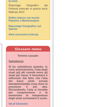
la neve
Reportage fotografico dal
Partenio innevato in questo inizio
febbraio 2014
Delirio bianco sul monte
Partenio e Montevergine
Reportage fotografico sul
Sannio
Altre escursioni (clicca)
Glossario meteo
Termine casuale:
Subsidenza
Si ha subsidenza quando, in
zone anticicloniche, l'aria degli
strati più alti scende verso gli
strati più bassi. Il fenomeno è
rafforzato dal fatto che l'aria
dei bassi strati scivola
lateralmentedalla zona dove la
pressione è più alta.
Discendendo, l'aria si riscalda
per compressione e fa
aumentare la temperatura
degli strati sovrastanti il suolo.
Vai al Glossario