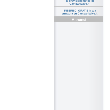
le previsioni meteo di
Campanialive.it!
INSERISCI GRATIS la tua
struttura su Campanialive.it!
Annunci