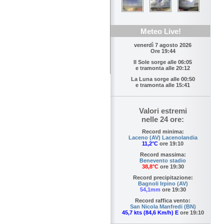
Meteo Live!
venerdì 7 agosto 2026
Ore 19:44
Il Sole sorge alle
06:05
e tramonta alle
20:12
La Luna sorge alle
00:50
e tramonta alle
15:41
Valori estremi
nelle 24 ore:
Record minima:
Laceno (AV) Lacenolandia
11,2°C
ore 19:10
Record massima:
Benevento stadio
38,8°C
ore 19:30
Record precipitazione:
Bagnoli Irpino (AV)
54,1mm
ore 19:30
Record raffica vento:
San Nicola Manfredi (BN)
45,7 kts (84,6 Km/h) E
ore 19:10