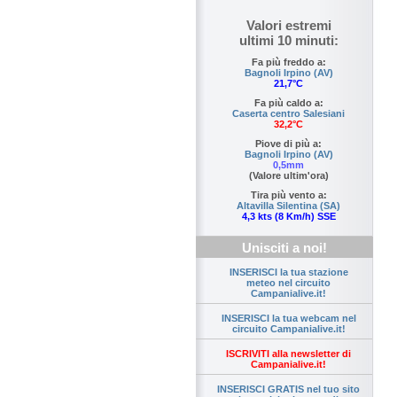
Valori estremi
ultimi 10 minuti:
Fa più freddo a:
Bagnoli Irpino (AV)
21,7°C
Fa più caldo a:
Caserta centro Salesiani
32,2°C
Piove di più a:
Bagnoli Irpino (AV)
0,5mm
(Valore ultim'ora)
Tira più vento a:
Altavilla Silentina (SA)
4,3 kts (8 Km/h) SSE
Unisciti a noi!
INSERISCI la tua stazione
meteo nel circuito
Campanialive.it!
INSERISCI la tua webcam nel
circuito Campanialive.it!
ISCRIVITI alla newsletter di
Campanialive.it!
INSERISCI GRATIS nel tuo sito