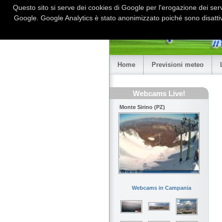
Questo sito si serve dei cookies di Google per l'erogazione dei serviz
Google. Google Analytics è stato anonimizzato poiché sono disattiv
Home
Previsioni meteo
Webcams Live!
Monte Sirino (PZ)
Webcams in Campania