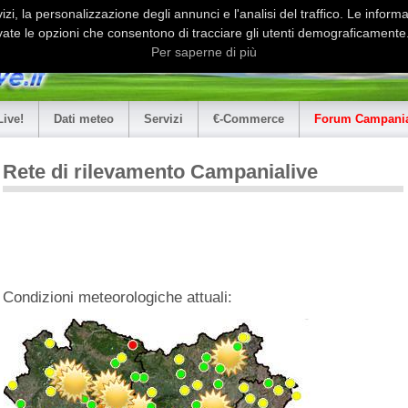
i, la personalizzazione degli annunci e l'analisi del traffico. Le informaz
ate le opzioni che consentono di tracciare gli utenti demograficamente.
Per saperne di più
Live!
Dati meteo
Servizi
€-Commerce
Forum Campania
Rete di rilevamento Campanialive
Condizioni meteorologiche attuali: