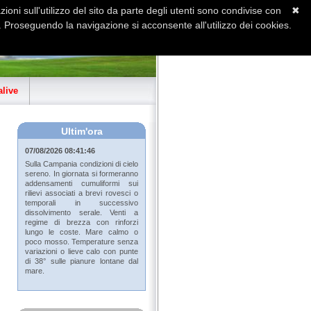
ioni sull'utilizzo del sito da parte degli utenti sono condivise con
✖
 Proseguendo la navigazione si acconsente all'utilizzo dei cookies.
Home
Contatti
Sitemap
live
Ultim'ora
07/08/2026 08:41:46
Sulla Campania condizioni di cielo
sereno. In giornata si formeranno
addensamenti cumuliformi sui
rilievi associati a brevi rovesci o
temporali in successivo
dissolvimento serale. Venti a
regime di brezza con rinforzi
lungo le coste. Mare calmo o
poco mosso. Temperature senza
variazioni o lieve calo con punte
di 38° sulle pianure lontane dal
mare.