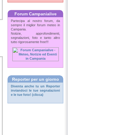
Forum Campanialive
Partecipa al nostro forum, da
sempre il miglior forum meteo in
Campania.
Notizie, approfondimenti,
segnalazioni, foto e tanto altro
tutto rigorosamente free!!!
Reporter per un giorno
Diventa anche tu un
Reporter
inviandoci le tue segnalazioni
e le tue foto! (clicca)