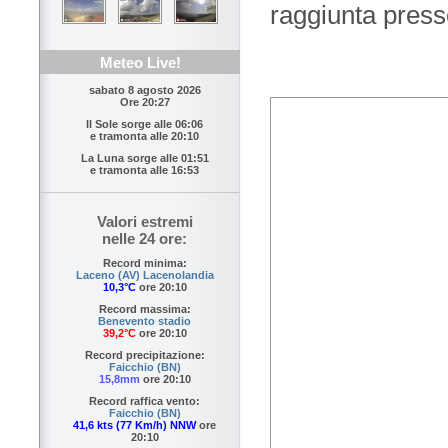
raggiunta press
Meteo Live!
sabato 8 agosto 2026
Ore 20:27
Il Sole sorge alle
06:06
e tramonta alle
20:10
La Luna sorge alle
01:51
e tramonta alle
16:53
Valori estremi
nelle 24 ore:
Record minima:
Laceno (AV) Lacenolandia
10,3°C
ore 20:10
Record massima:
Benevento stadio
39,2°C
ore 20:10
Record precipitazione:
Faicchio (BN)
15,8mm
ore 20:10
Record raffica vento:
Faicchio (BN)
41,6 kts (77 Km/h) NNW
ore
20:10