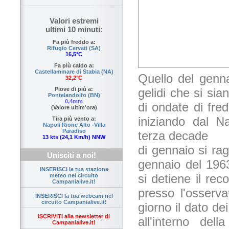
Valori estremi
ultimi 10 minuti:
Fa più freddo a:
Rifugio Cervati (SA)
16,5°C
Fa più caldo a:
Castellammare di Stabia (NA)
Quello del genna
32,2°C
gelidi che si sia
Piove di più a:
Pontelandolfo (BN)
0,4mm
di ondate di fred
(Valore ultim'ora)
iniziando dal N
Tira più vento a:
Napoli Rione Alto -Villa
Paradiso
terza decade
13 kts (24,1 Km/h) NNW
di gennaio si ra
Unisciti a noi!
gennaio del 1963
INSERISCI la tua stazione
si detiene il re
meteo nel circuito
Campanialive.it!
presso l'osserva
INSERISCI la tua webcam nel
circuito Campanialive.it!
giorno il dato de
ISCRIVITI alla newsletter di
all'interno del
Campanialive.it!