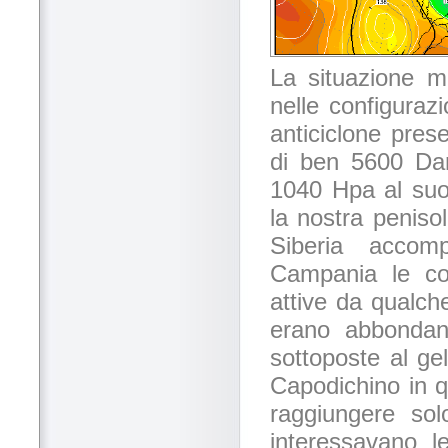
La situazione m
nelle configurazi
anticiclone pres
di ben 5600 Dam
1040 Hpa al suol
la nostra peniso
Siberia accomp
Campania le co
attive da qualch
erano abbondant
sottoposte al ge
Capodichino in q
raggiungere so
interessavano l