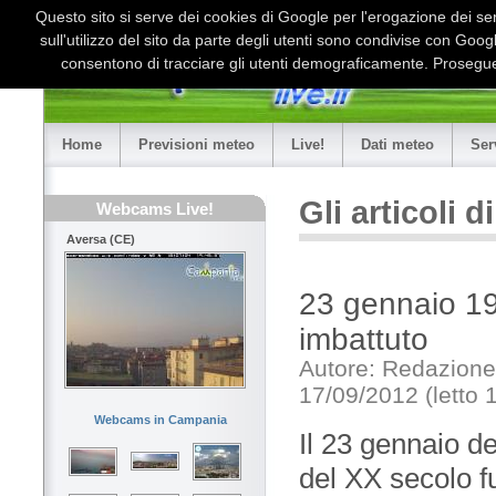
Questo sito si serve dei cookies di Google per l'erogazione dei serv
sull'utilizzo del sito da parte degli utenti sono condivise con Goo
consentono di tracciare gli utenti demograficamente. Proseguen
Home
Previsioni meteo
Live!
Dati meteo
Ser
Gli articoli 
Webcams Live!
Aversa (CE)
23 gennaio 19
imbattuto
Autore: Redazione
17/09/2012 (letto 
Webcams in Campania
Il 23 gennaio de
del XX secolo f