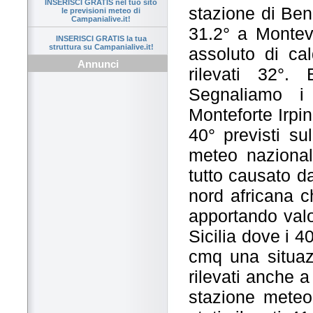
INSERISCI GRATIS nel tuo sito
stazione di Ben
le previsioni meteo di
Campanialive.it!
31.2° a Montev
INSERISCI GRATIS la tua
struttura su Campanialive.it!
assoluto di ca
Annunci
rilevati 32°. 
Segnaliamo i
Monteforte Irpi
40° previsti sul
meteo nazionali
tutto causato da
nord africana ch
apportando valor
Sicilia dove i 
cmq una situaz
rilevati anche a
stazione mete