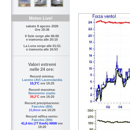
Meteo Live!
sabato 8 agosto 2026
Ore 19:36
Il Sole sorge alle
06:06
e tramonta alle
20:10
La Luna sorge alle
01:51
e tramonta alle
16:53
Valori estremi
nelle 24 ore:
Record minima:
Laceno (AV) Lacenolandia
10,3°C
ore 19:25
Record massima:
Benevento stadio
39,2°C
ore 19:20
Record precipitazione:
Faicchio (BN)
15,8mm
ore 19:20
Record raffica vento:
Faicchio (BN)
41,6 kts (77 Km/h) NNW
ore
19:20