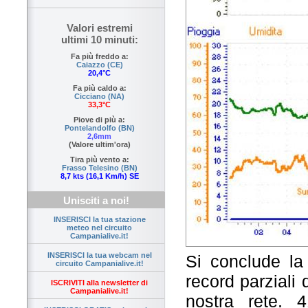
Valori estremi
ultimi 10 minuti:
Fa più freddo a:
Caiazzo (CE)
20,4°C
Fa più caldo a:
Cicciano (NA)
33,3°C
Piove di più a:
Pontelandolfo (BN)
2,6mm
(Valore ultim'ora)
Tira più vento a:
Frasso Telesino (BN)
8,7 kts (16,1 Km/h) SE
Unisciti a noi!
INSERISCI la tua stazione
meteo nel circuito
Campanialive.it!
INSERISCI la tua webcam nel
Si conclude la
circuito Campanialive.it!
record parziali 
ISCRIVITI alla newsletter di
Campanialive.it!
nostra rete. 