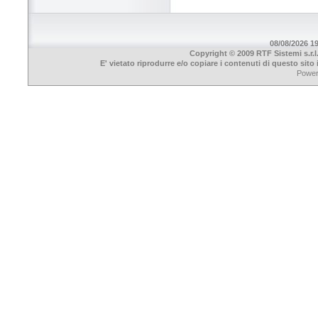
08/08/2026 19
Copyright © 2009 RTF Sistemi s.r.l
E' vietato riprodurre e/o copiare i contenuti di questo sit
Powe