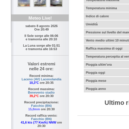
Temperatura minima
Indice di calore
Meteo Live!
Umidità
sabato 8 agosto 2026
Ore 20:49
Pressione sul livello del mar
Il Sole sorge alle
06:06
e tramonta alle
20:10
Vento medio ultimi 10 minut
La Luna sorge alle
01:51
Raffica massima di oggi
e tramonta alle
16:53
Temperatura percepita al ve
Valori estremi
Pioggia ultim'ora
nelle 24 ore:
Pioggia oggi
Record minima:
Laceno (AV) Lacenolandia
Pioggia mese
10,3°C
ore 20:35
Pioggia anno
Record massima:
Benevento stadio
39,2°C
ore 20:30
Ultimo r
Record precipitazione:
Faicchio (BN)
15,8mm
ore 20:30
Record raffica vento:
Faicchio (BN)
41,6 kts (77 Km/h) NNW
ore
20:30