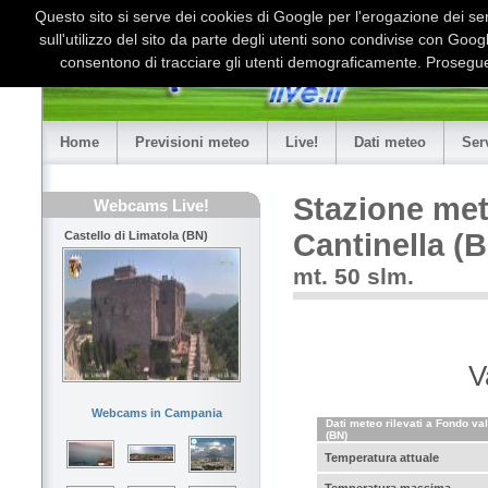
Questo sito si serve dei cookies di Google per l'erogazione dei serv
sull'utilizzo del sito da parte degli utenti sono condivise con Goo
consentono di tracciare gli utenti demograficamente. Proseguen
Home
Previsioni meteo
Live!
Dati meteo
Ser
Stazione met
Webcams Live!
Cantinella (
Castello di Limatola (BN)
mt. 50 slm.
V
Webcams in Campania
Dati meteo rilevati a Fondo val
(BN)
Temperatura attuale
Temperatura massima