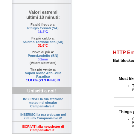
Valori estremi
ultimi 10 minuti:
Fa più freddo a:
Rifugio Cervati (SA)
16,4°C
Fa più caldo a:
Salerno Torrione alto (SA)
31,6°C
Piove di più a:
Pontelandolfo (BN)
0,2mm
(Valore ultim'ora)
Tira più vento a:
Napoli Rione Alto -Villa
Paradiso
11,8 kts (21,9 Km/h) N
Unisciti a noi!
INSERISCI la tua stazione
meteo nel circuito
Campanialive.it!
INSERISCI la tua webcam nel
circuito Campanialive.it!
ISCRIVITI alla newsletter di
Campanialive.it!