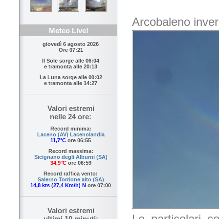
Arcobaleno inve
Meteo Live!
giovedì 6 agosto 2026
Ore 07:21
Il Sole sorge alle
06:04
e tramonta alle
20:13
La Luna sorge alle
00:02
e tramonta alle
14:27
Valori estremi
nelle 24 ore:
Record minima:
Laceno (AV) Lacenolandia
11,7°C
ore 06:55
Record massima:
Sicignano degli Alburni (SA)
34,9°C
ore 06:59
Record raffica vento:
Salerno Torrione alto (SA)
14,8 kts (27,4 Km/h) N
ore 07:00
Valori estremi
Le particolari c
ultimi 10 minuti: