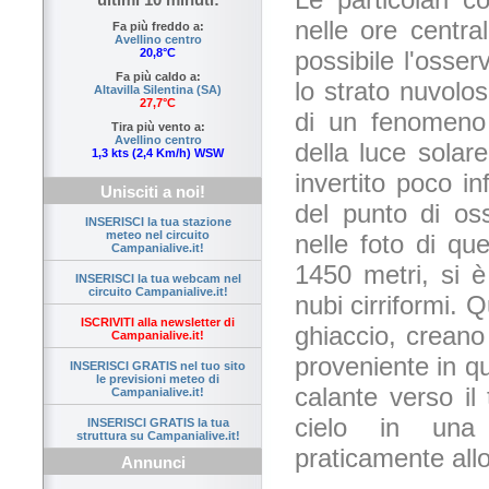
nelle ore centra
Fa più freddo a:
Avellino centro
possibile l'osser
20,8°C
Fa più caldo a:
lo strato nuvolo
Altavilla Silentina (SA)
27,7°C
di un fenomeno 
Tira più vento a:
Avellino centro
della luce solar
1,3 kts (2,4 Km/h) WSW
invertito poco in
Unisciti a noi!
del punto di oss
INSERISCI la tua stazione
meteo nel circuito
nelle foto di qu
Campanialive.it!
1450 metri, si è
INSERISCI la tua webcam nel
circuito Campanialive.it!
nubi cirriformi. Q
ISCRIVITI alla newsletter di
ghiaccio, creano
Campanialive.it!
proveniente in q
INSERISCI GRATIS nel tuo sito
le previsioni meteo di
calante verso i
Campanialive.it!
cielo in una 
INSERISCI GRATIS la tua
struttura su Campanialive.it!
praticamente allo 
Annunci