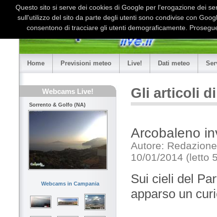
Questo sito si serve dei cookies di Google per l'erogazione dei serv
sull'utilizzo del sito da parte degli utenti sono condivise con Goo
consentono di tracciare gli utenti demograficamente. Proseguen
Home
Previsioni meteo
Live!
Dati meteo
Ser
Gli articoli 
Webcams Live!
Sorrento & Golfo (NA)
Arcobaleno in
Autore: Redazione
10/01/2014 (letto 
Sui cieli del Pa
Webcams in Campania
apparso un cur