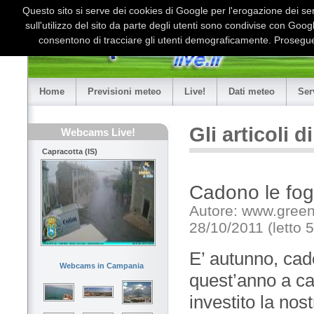
Questo sito si serve dei cookies di Google per l'erogazione dei serv
sull'utilizzo del sito da parte degli utenti sono condivise con Goo
consentono di tracciare gli utenti demograficamente. Proseguen
Home
Previsioni meteo
Live!
Dati meteo
Ser
Gli articoli 
Webcams Live!
Capracotta (IS)
Cadono le fogl
Autore: www.green
28/10/2011 (letto 
E’ autunno, cad
Webcams in Campania
quest’anno a ca
investito la nos