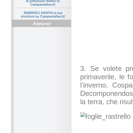
le previsioni meteo di
Campanialive.it!
INSERISCI GRATIS la tua
struttura su Campanialive.it!
Annunci
3. Se volete pr
primaverile, le f
l’inverno. Cospa
Decomponendosi c
la terra, che ris