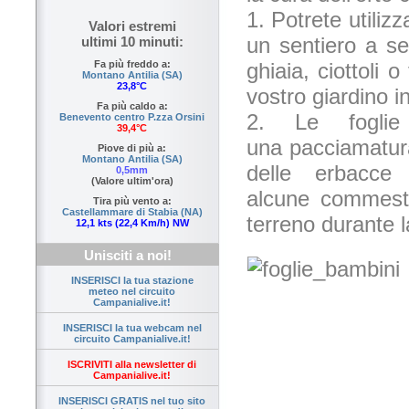
1. Potrete utilizz
Valori estremi
un sentiero a se
ultimi 10 minuti:
ghiaia, ciottoli 
Fa più freddo a:
Montano Antilia (SA)
23,8°C
vostro giardino i
Fa più caldo a:
2. Le foglie
Benevento centro P.zza Orsini
39,4°C
una pacciamatura
Piove di più a:
Montano Antilia (SA)
delle erbacc
0,5mm
(Valore ultim'ora)
alcune commesti
Tira più vento a:
Castellammare di Stabia (NA)
terreno durante l
12,1 kts (22,4 Km/h) NW
Unisciti a noi!
INSERISCI la tua stazione
meteo nel circuito
Campanialive.it!
INSERISCI la tua webcam nel
circuito Campanialive.it!
ISCRIVITI alla newsletter di
Campanialive.it!
INSERISCI GRATIS nel tuo sito