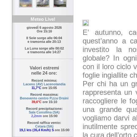
Meteo Live!
giovedì 6 agosto 2026
E’ autunno, ca
Ore 15:16
Il Sole sorge alle
06:04
quest’anno a ca
e tramonta alle
20:13
investito la n
La Luna sorge alle
00:02
e tramonta alle
14:27
globale? In ogn
con il loro ciclo 
Valori estremi
nelle 24 ore:
foglie ingiallite 
Record minima:
Per chi ha un gr
Laceno (AV) Lacenolandia
11,7°C
ore 15:05
rappresenta un v
Record massima:
Benevento centro P.zza Orsini
raccogliere le f
39,6°C
ore 15:10
una grande quan
Record precipitazione:
Sala Consilina (SA)
vogliamo darvi a
2,2mm
ore 15:00
Record raffica vento:
inutilmente sprec
Cetara (SA)
19,1 kts (35,4 Km/h) S
ore 15:00
la cura dell’orto 