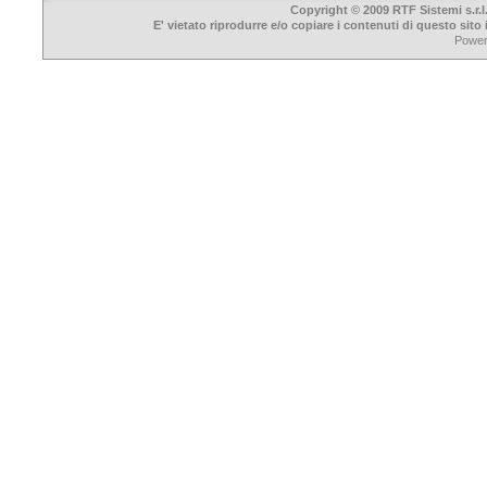
Copyright © 2009 RTF Sistemi s.r.l
E' vietato riprodurre e/o copiare i contenuti di questo sit
Powe