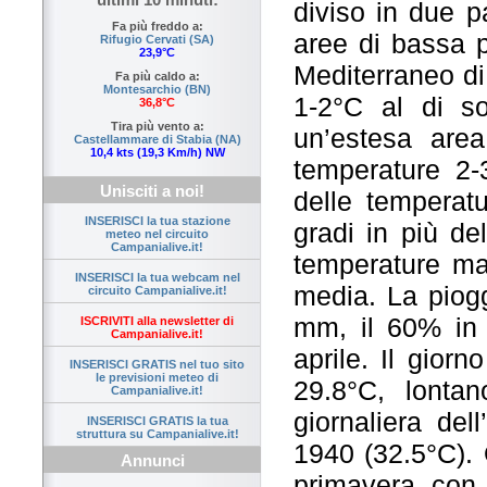
diviso in due p
Fa più freddo a:
aree di bassa p
Rifugio Cervati (SA)
23,9°C
Mediterraneo di
Fa più caldo a:
Montesarchio (BN)
1-2°C al di s
36,8°C
Tira più vento a:
un’estesa area
Castellammare di Stabia (NA)
10,4 kts (19,3 Km/h) NW
temperature 2-
Unisciti a noi!
delle temperat
INSERISCI la tua stazione
gradi in più de
meteo nel circuito
Campanialive.it!
temperature mas
INSERISCI la tua webcam nel
media. La piogg
circuito Campanialive.it!
mm, il 60% in
ISCRIVITI alla newsletter di
Campanialive.it!
aprile. Il giorn
INSERISCI GRATIS nel tuo sito
le previsioni meteo di
29.8°C, lonta
Campanialive.it!
giornaliera del
INSERISCI GRATIS la tua
struttura su Campanialive.it!
1940 (32.5°C). 
Annunci
primavera con i