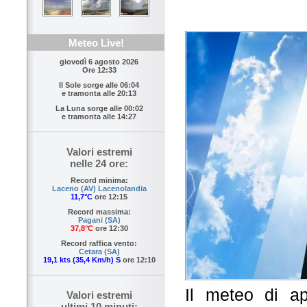
Meteo Live!
giovedì 6 agosto 2026
Ore 12:33
Il Sole sorge alle
06:04
e tramonta alle
20:13
La Luna sorge alle
00:02
e tramonta alle
14:27
Valori estremi
nelle 24 ore:
Record minima:
Laceno (AV) Lacenolandia
11,7°C
ore 12:15
Record massima:
Pagani (SA)
37,8°C
ore 12:30
Record raffica vento:
Cetara (SA)
19,1 kts (35,4 Km/h) S
ore 12:10
Il meteo di a
Valori estremi
ultimi 10 minuti: