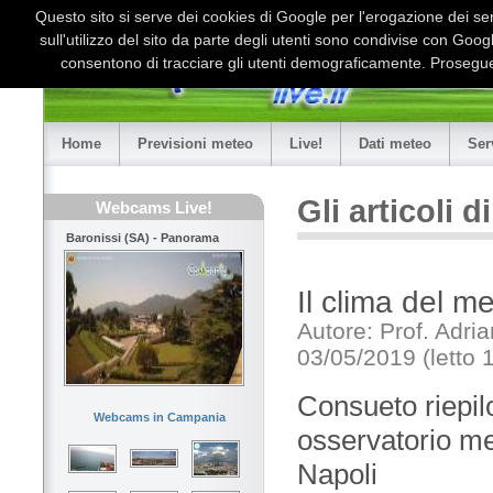
Questo sito si serve dei cookies di Google per l'erogazione dei serv
sull'utilizzo del sito da parte degli utenti sono condivise con Goo
consentono di tracciare gli utenti demograficamente. Proseguen
Home
Previsioni meteo
Live!
Dati meteo
Ser
Gli articoli 
Webcams Live!
Baronissi (SA) - Panorama
Il clima del m
Autore: Prof. Adri
03/05/2019 (letto 
Consueto riepilo
Webcams in Campania
osservatorio met
Napoli