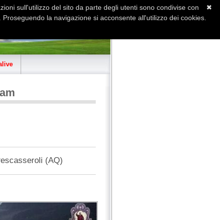
ioni sull'utilizzo del sito da parte degli utenti sono condivise con
✖
 Proseguendo la navigazione si acconsente all'utilizzo dei cookies.
Home
Contatti
Sitemap
live
cam
Pescasseroli (AQ)