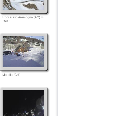
Roccaraso Aremogna (AQ) mt
1500
Majella (CH)