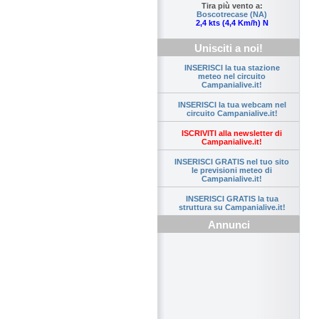
Tira più vento a:
Boscotrecase (NA)
2,4 kts (4,4 Km/h) N
Unisciti a noi!
INSERISCI la tua stazione
meteo nel circuito
Campanialive.it!
INSERISCI la tua webcam nel
circuito Campanialive.it!
ISCRIVITI alla newsletter di
Campanialive.it!
INSERISCI GRATIS nel tuo sito
le previsioni meteo di
Campanialive.it!
INSERISCI GRATIS la tua
struttura su Campanialive.it!
Annunci