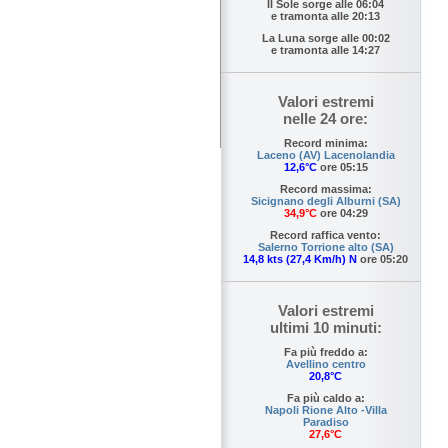
Il Sole sorge alle
06:04
e tramonta alle
20:13
La Luna sorge alle
00:02
e tramonta alle
14:27
Valori estremi
nelle 24 ore:
Record minima:
Laceno (AV) Lacenolandia
12,6°C
ore 05:15
Record massima:
Sicignano degli Alburni (SA)
34,9°C
ore 04:29
Record raffica vento:
Salerno Torrione alto (SA)
14,8 kts (27,4 Km/h) N
ore 05:20
Valori estremi
ultimi 10 minuti:
Fa più freddo a:
Avellino centro
20,8°C
Fa più caldo a:
Napoli Rione Alto -Villa
Paradiso
27,6°C