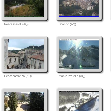
Pescasseroli (AQ)
Scanno (AQ)
Pescocostanzo (AQ)
Monte Pratello (AQ)