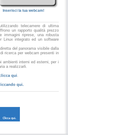
Inserisci la tua webcam!
utilizzando telecamere di ultima
ffrono un rapporto qualità prezzo
le immagini riprese, una robusta
r Linux integrato ed un software
 diretta del panorama visibile dalla
 di ricerca per webcam presenti in
 ambienti interni ed esterni, per i
ia a realizzarli.
clicca qui
.
liccando qui.