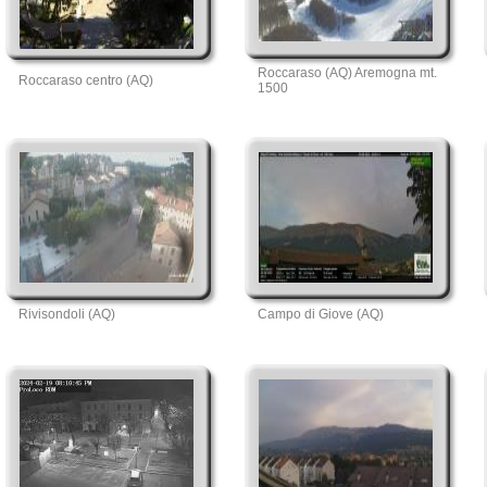
Roccaraso (AQ) Aremogna mt.
Roccaraso centro (AQ)
1500
Rivisondoli (AQ)
Campo di Giove (AQ)