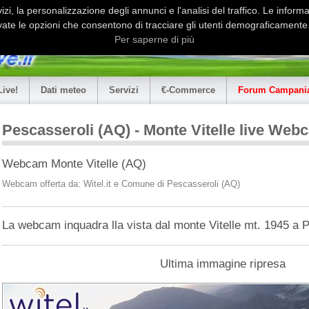
i, la personalizzazione degli annunci e l'analisi del traffico. Le informaz
ate le opzioni che consentono di tracciare gli utenti demograficamente.
Per saperne di più
Live!
Dati meteo
Servizi
€-Commerce
Forum Campania
Pescasseroli (AQ) - Monte Vitelle live Web
Webcam Monte Vitelle (AQ)
Webcam offerta da: Witel.it e Comune di Pescasseroli (AQ)
La webcam inquadra lla vista dal monte Vitelle mt. 1945 a 
Ultima immagine ripresa