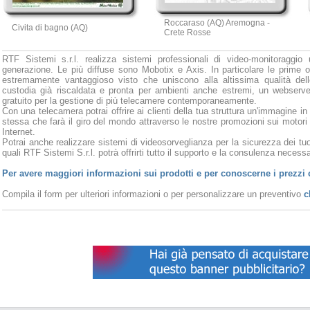
Roccaraso (AQ) Aremogna -
Civita di bagno (AQ)
Crete Rosse
RTF Sistemi s.r.l. realizza sistemi professionali di video-monitoraggio 
generazione. Le più diffuse sono Mobotix e Axis. In particolare le prime o
estremamente vantaggioso visto che uniscono alla altissima qualità del
custodia già riscaldata e pronta per ambienti anche estremi, un webserve
gratuito per la gestione di più telecamere contemporaneamente.
Con una telecamera potrai offrire ai clienti della tua struttura un'immagine in
stessa che farà il giro del mondo attraverso le nostre promozioni sui motori
Internet.
Potrai anche realizzare sistemi di videosorveglianza per la sicurezza dei tuoi
quali RTF Sistemi S.r.l. potrà offrirti tutto il supporto e la consulenza necessar
Per avere maggiori informazioni sui prodotti e per conoscerne i prezzi 
Compila il form per ulteriori informazioni o per personalizzare un preventivo
c