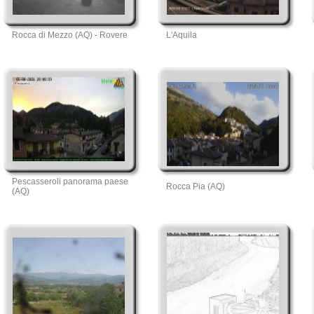
Rocca di Mezzo (AQ) - Rovere
L'Aquila
Pescasseroli panorama paese
Rocca Pia (AQ)
(AQ)