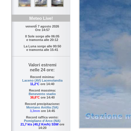
Meteo Live!
venerdì 7 agosto 2026
Ore 14:57
Il Sole sorge alle
06:05
e tramonta alle
20:12
La Luna sorge alle
00:50
e tramonta alle
15:41
Valori estremi
nelle 24 ore:
Record minima:
Laceno (AV) Lacenolandia
11,2°C
ore 14:40
Record massima:
Benevento stadio
38,8°C
ore 14:40
Record precipitazione:
Montano Antilia (SA)
3,3mm
ore 14:45
Record raffica vento:
Pomigliano d'Arco (NA)
21,7 kts (40,2 Km/h) SSW
ore
14:20