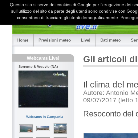
Questo sito si serve dei cookies di Google per l'erogazione dei serv
sull'utilizzo del sito da parte degli utenti sono condivise con Goo
consentono di tracciare gli utenti demograficamente. Proseguen
Home
Previsioni meteo
Live!
Dati meteo
Ser
Gli articoli 
Webcams Live!
Sorrento & Vesuvio (NA)
Il clima del 
Autore: Antonio M
09/07/2017 (letto 
Resoconto del cl
Webcams in Campania