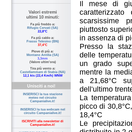
Il mese di gi
caratterizzat
Valori estremi
ultimi 10 minuti:
scarsissime p
Fa più freddo a:
piuttosto superi
Rifugio Cervati (SA)
22,8°C
in assenza di pi
Fa più caldo a:
Frasso Telesino (BN)
Presso la staz
37,4°C
Piove di più a:
delle temperatu
Montano Antilia (SA)
3,3mm
un grado super
(Valore ultim'ora)
Tira più vento a:
mentre la media
Castellammare di Stabia (NA)
12,1 kts (22,4 Km/h) WNW
a 21,68°C sup
Unisciti a noi!
dell'ultimo trent
INSERISCI la tua stazione
La temperatura 
meteo nel circuito
Campanialive.it!
picco di 30,8°C,
INSERISCI la tua webcam nel
18,4°C
circuito Campanialive.it!
Le precipitazi
ISCRIVITI alla newsletter di
Campanialive.it!
distribuite in 2 