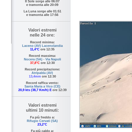
Il Sole sorge alle
06:07
e tramonta alle
20:09
La Luna sorge alle
01:51
e tramonta alle
17:56
Valori estremi
nelle 24 ore:
Record minima:
Laceno (AV) Lacenolandia
11,4°C
ore 12:35
Record massima:
Nocera (SA) - Via Napoli
37,8°C
ore 12:30
Record precipitazione:
Atripalda (AV)
13,4mm
ore 12:30
Record raffica vento:
Santa Maria a Vico (CE)
20,9 kts (38,7 Km/h) E
ore 12:39
Valori estremi
ultimi 10 minuti:
Fa più freddo a:
Rifugio Cervati (SA)
23,2°C
Fa più caldo a: