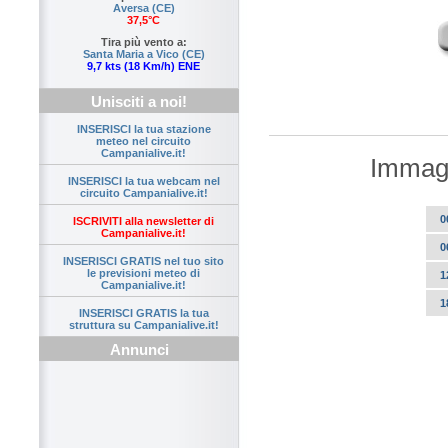
Aversa (CE)
37,5°C
Tira più vento a:
Santa Maria a Vico (CE)
9,7 kts (18 Km/h) ENE
Unisciti a noi!
INSERISCI la tua stazione
meteo nel circuito
Campanialive.it!
Immagi
INSERISCI la tua webcam nel
circuito Campanialive.it!
0
ISCRIVITI alla newsletter di
Campanialive.it!
0
INSERISCI GRATIS nel tuo sito
le previsioni meteo di
1
Campanialive.it!
1
INSERISCI GRATIS la tua
struttura su Campanialive.it!
Annunci