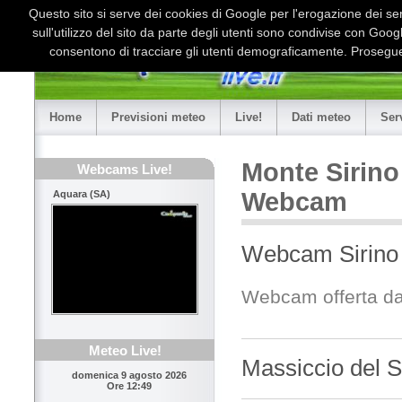
Questo sito si serve dei cookies di Google per l'erogazione dei serv
sull'utilizzo del sito da parte degli utenti sono condivise con Goo
consentono di tracciare gli utenti demograficamente. Proseguen
Home
Previsioni meteo
Live!
Dati meteo
Ser
Monte Sirino 
Webcams Live!
Webcam
Aquara (SA)
Webcam Sirino
Webcam offerta da:
Meteo Live!
Massiccio del S
domenica 9 agosto 2026
Ore 12:49