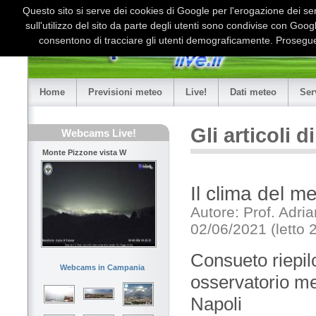
Questo sito si serve dei cookies di Google per l'erogazione dei serv
sull'utilizzo del sito da parte degli utenti sono condivise con Goo
consentono di tracciare gli utenti demograficamente. Proseguen
Home
Previsioni meteo
Live!
Dati meteo
Ser
Gli articoli 
Webcams Live!
Monte Pizzone vista W
Il clima del 
Autore: Prof. Adri
02/06/2021 (letto 
Consueto riepilo
Webcams in Campania
osservatorio met
Napoli