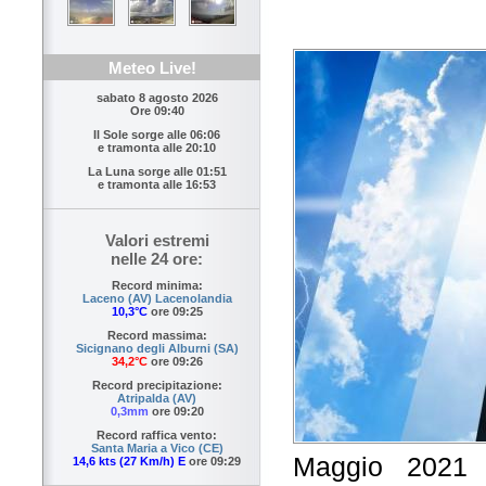
Meteo Live!
sabato 8 agosto 2026
Ore 09:40
Il Sole sorge alle
06:06
e tramonta alle
20:10
La Luna sorge alle
01:51
e tramonta alle
16:53
Valori estremi
nelle 24 ore:
Record minima:
Laceno (AV) Lacenolandia
10,3°C
ore 09:25
Record massima:
Sicignano degli Alburni (SA)
34,2°C
ore 09:26
Record precipitazione:
Atripalda (AV)
0,3mm
ore 09:20
Record raffica vento:
Santa Maria a Vico (CE)
Maggio 2021 
14,6 kts (27 Km/h) E
ore 09:29