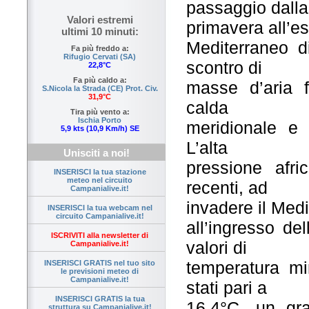
passaggio dalla
Valori estremi
primavera all’e
ultimi 10 minuti:
Mediterraneo d
Fa più freddo a:
Rifugio Cervati (SA)
scontro di
22,8°C
Fa più caldo a:
masse d’aria f
S.Nicola la Strada (CE) Prot. Civ.
31,9°C
calda
Tira più vento a:
Ischia Porto
meridionale e 
5,9 kts (10,9 Km/h) SE
L’alta
Unisciti a noi!
pressione afr
INSERISCI la tua stazione
meteo nel circuito
recenti, ad
Campanialive.it!
invadere il Med
INSERISCI la tua webcam nel
circuito Campanialive.it!
all’ingresso del
ISCRIVITI alla newsletter di
valori di
Campanialive.it!
temperatura m
INSERISCI GRATIS nel tuo sito
le previsioni meteo di
Campanialive.it!
stati pari a
INSERISCI GRATIS la tua
16.4°C, un gr
struttura su Campanialive.it!