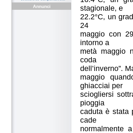
stagionale, e
Annunci
22.2°C, un grado
24
maggio con 29.
intorno a
metà maggio n
coda
dell’inverno”. Ma
maggio quando 
ghiacciai per
sciogliersi sot
pioggia
caduta è stata
cade
normalmente a