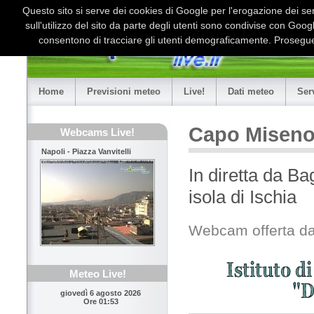
Questo sito si serve dei cookies di Google per l'erogazione dei serv
sull'utilizzo del sito da parte degli utenti sono condivise con Goo
consentono di tracciare gli utenti demograficamente. Proseguen
Home
Previsioni meteo
Live!
Dati meteo
Ser
Capo Miseno 
Webcams Live!
Napoli - Piazza Vanvitelli
In diretta da B
isola di Ischia
Webcam offerta da
Meteo Live!
giovedì 6 agosto 2026
Ore 01:53