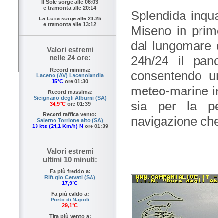
Il Sole sorge alle
06:03
e tramonta alle
20:14
Splendida inqua
La Luna sorge alle
23:25
e tramonta alle
13:12
Miseno in primo
dal lungomare 
Valori estremi
24h/24 il pan
nelle 24 ore:
Record minima:
consentendo un
Laceno (AV) Lacenolandia
15°C
ore 01:30
meteo-marine i
Record massima:
Sicignano degli Alburni (SA)
sia per la p
34,9°C
ore 01:39
Record raffica vento:
navigazione che
Salerno Torrione alto (SA)
13 kts (24,1 Km/h) N
ore 01:39
Valori estremi
ultimi 10 minuti:
Fa più freddo a:
Rifugio Cervati (SA)
17,9°C
Fa più caldo a:
Porto di Napoli
29,1°C
Tira più vento a: