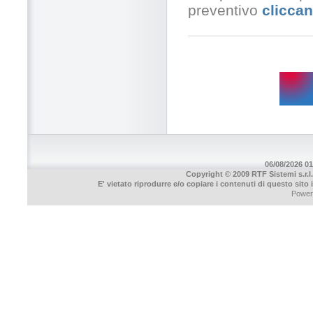
preventivo
cliccan
06/08/2026 01
Copyright © 2009 RTF Sistemi s.r.l.
E' vietato riprodurre e/o copiare i contenuti di questo sito
Power