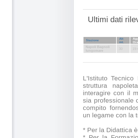
Ultimi dati ril
Alt
Agg
Stazione
mt.
Or
Napoli Bagnoli
30
19:
lungomare
L'Istituto Tecnico
struttura napole
interagire con il 
sia professionale 
compito fornendos
un legame con la t
* Per la Didattica 
* Per la Formazio