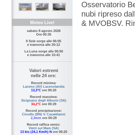
Osservatorio Be
nubi ripreso da
& MVOBSV. Ring
Meteo Live!
sabato 8 agosto 2026
Ore 00:35
Il Sole sorge alle
06:05
e tramonta alle
20:12
La Luna sorge alle
00:50
e tramonta alle
15:41
Valori estremi
nelle 24 ore:
Record minima:
Laceno (AV) Lacenolandia
13,3°C
ore 00:20
Record massima:
Sicignano degli Alburni (SA)
34,2°C
ore 00:29
Record precipitazione:
Circello (BN) V. Casaldianni
2,3mm
ore 00:29
Record raffica vento:
Vietri sul Mare (SA)
13 kts (24,1 Km/h) N
ore 00:20