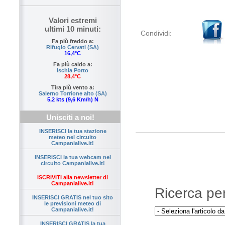
Valori estremi
ultimi 10 minuti:
Condividi:
Fa più freddo a:
Rifugio Cervati (SA)
16,4°C
Fa più caldo a:
Ischia Porto
28,4°C
Tira più vento a:
Salerno Torrione alto (SA)
5,2 kts (9,6 Km/h) N
Unisciti a noi!
INSERISCI la tua stazione
meteo nel circuito
Campanialive.it!
INSERISCI la tua webcam nel
circuito Campanialive.it!
ISCRIVITI alla newsletter di
Campanialive.it!
Ricerca per 
INSERISCI GRATIS nel tuo sito
le previsioni meteo di
Campanialive.it!
INSERISCI GRATIS la tua