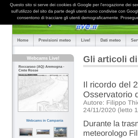
Questo sito si serve dei cookies di Google per l'erogazione dei serv
sull'utilizzo del sito da parte degli utenti sono condivise con Goo
consentono di tracciare gli utenti demograficamente. Proseguen
Home
Previsioni meteo
Live!
Dati meteo
Ser
Gli articoli 
Webcams Live!
Roccaraso (AQ) Aremogna -
Crete Rosse
Il ricordo del
Osservatorio 
Autore: Filippo Thi
24/11/2020 (letto 1
Webcams in Campania
Durante la tras
meteorologo Fili