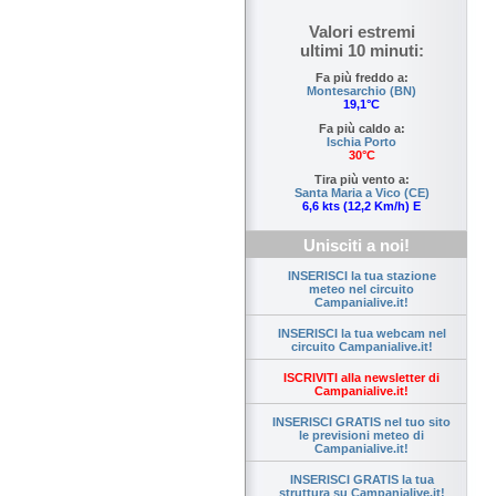
Valori estremi
ultimi 10 minuti:
Fa più freddo a:
Montesarchio (BN)
19,1°C
Fa più caldo a:
Ischia Porto
30°C
Tira più vento a:
Santa Maria a Vico (CE)
6,6 kts (12,2 Km/h) E
Unisciti a noi!
INSERISCI la tua stazione
meteo nel circuito
Campanialive.it!
INSERISCI la tua webcam nel
circuito Campanialive.it!
ISCRIVITI alla newsletter di
Campanialive.it!
INSERISCI GRATIS nel tuo sito
le previsioni meteo di
Campanialive.it!
INSERISCI GRATIS la tua
struttura su Campanialive.it!