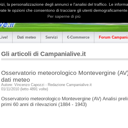
i, la personalizzazione degli annunci e l'analisi del traffico. Le informaz
ate le opzioni che consentono di tracciare gli utenti demograficamente.
Per saperne di più
Live!
Dati meteo
Servizi
€-Commerce
Forum Campania
Gli articoli di Campanialive.it
Osservatorio meteorologico Montevergine (AV) 
dati meteo
Autore: Vincenzo Capozzi - Redazione Campanialive.it
01/11/2010 (letto 4891 volte)
Osservatorio meteorologico Montevergine (AV) Analisi preli
primi 60 anni di rilevazioni (1884 - 1943)