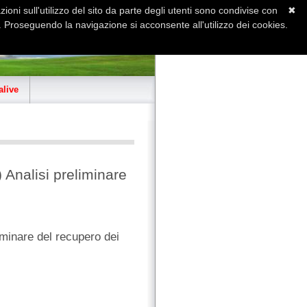
ioni sull'utilizzo del sito da parte degli utenti sono condivise con
✖
 Proseguendo la navigazione si acconsente all'utilizzo dei cookies.
Home
Contatti
Sitemap
live
Analisi preliminare
minare del recupero dei