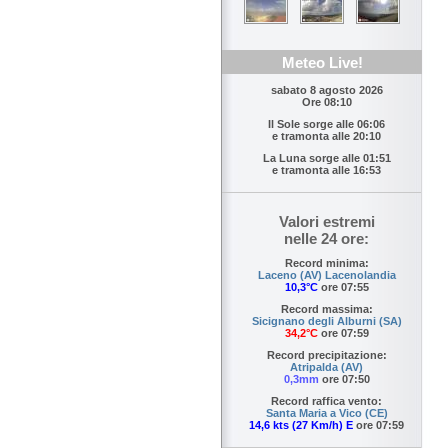
Meteo Live!
sabato 8 agosto 2026
Ore 08:10
Il Sole sorge alle
06:06
e tramonta alle
20:10
La Luna sorge alle
01:51
e tramonta alle
16:53
Valori estremi
nelle 24 ore:
Record minima:
Laceno (AV) Lacenolandia
10,3°C
ore 07:55
Record massima:
Sicignano degli Alburni (SA)
34,2°C
ore 07:59
Record precipitazione:
Atripalda (AV)
0,3mm
ore 07:50
Record raffica vento:
Santa Maria a Vico (CE)
14,6 kts (27 Km/h) E
ore 07:59