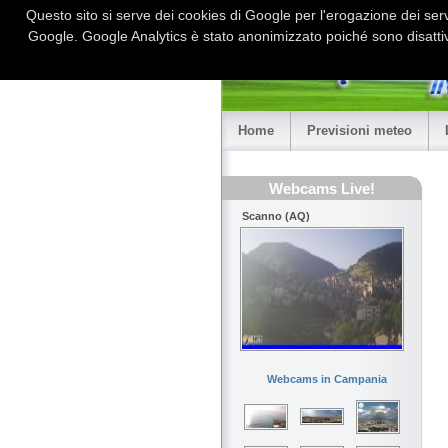
Questo sito si serve dei cookies di Google per l'erogazione dei serviz
Google. Google Analytics è stato anonimizzato poiché sono disattiv
Home
Previsioni meteo
Webcams Live!
Scanno (AQ)
Webcams in Campania