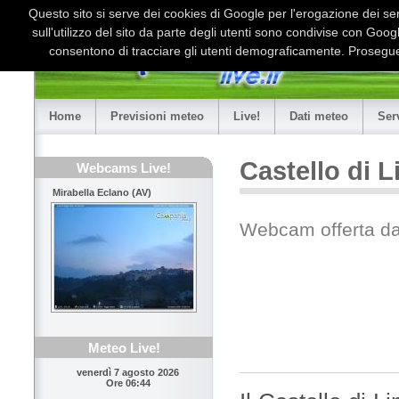
Questo sito si serve dei cookies di Google per l'erogazione dei serv
sull'utilizzo del sito da parte degli utenti sono condivise con Goo
consentono di tracciare gli utenti demograficamente. Proseguen
Home
Previsioni meteo
Live!
Dati meteo
Ser
Castello di 
Webcams Live!
Mirabella Eclano (AV)
Webcam offerta d
Meteo Live!
venerdì 7 agosto 2026
Ore 06:44