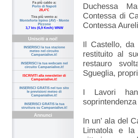
Fa più caldo a:
Duchessa Mar
Porto di Napoli
28,4°C
Contessa di Ca
Tira più vento a:
Monteforte Irpino (AV) - Monte
Contessa Aureli
Pizzone
3,7 kts (6,9 Km/h) WNW
Unisciti a noi!
Il Castello, d
INSERISCI la tua stazione
meteo nel circuito
restituito al s
Campanialive.it!
restauro svol
INSERISCI la tua webcam nel
circuito Campanialive.it!
Sgueglia, propri
ISCRIVITI alla newsletter di
Campanialive.it!
INSERISCI GRATIS nel tuo sito
I Lavori han
le previsioni meteo di
Campanialive.it!
soprintendenza
INSERISCI GRATIS la tua
struttura su Campanialive.it!
Annunci
In un’ ala del Ca
Limatola e la 