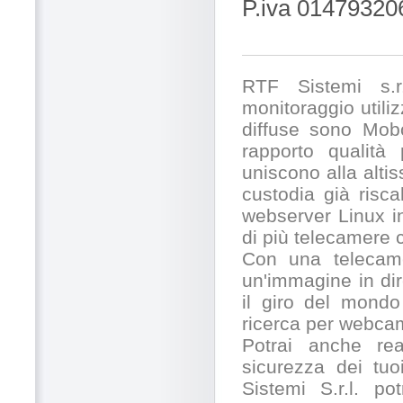
P.iva 01479320
RTF Sistemi s.r.
monitoraggio utili
diffuse sono Mobo
rapporto qualità
uniscono alla alti
custodia già risc
webserver Linux in
di più telecamere
Con una telecamer
un'immagine in dir
il giro del mondo
ricerca per webcam
Potrai anche rea
sicurezza dei tuo
Sistemi S.r.l. po