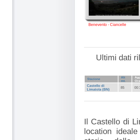
Benevento - Ciancelle
Ultimi dati r
Alt
Agg
Stazione
mt.
Or
Castello di
85
00:
Limatola (BN)
Il Castello di L
location ideale