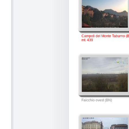
Campoli del Monte Taburno (
mt. 439
Faicchio ovest (BN)