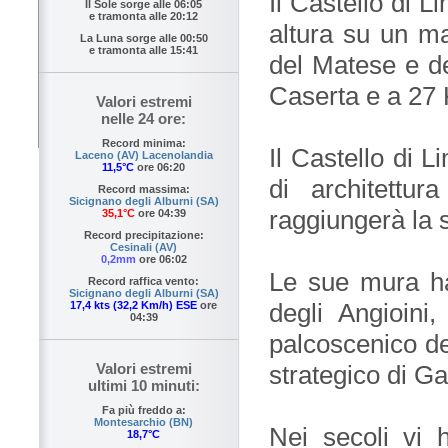
Il Castello di 
Il Sole sorge alle
06:05
e tramonta alle
20:12
altura su un ma
La Luna sorge alle
00:50
e tramonta alle
15:41
del Matese e de
Caserta e a 27
Valori estremi
nelle 24 ore:
Record minima:
Il Castello di 
Laceno (AV) Lacenolandia
11,5°C
ore 06:20
di architettur
Record massima:
Sicignano degli Alburni (SA)
raggiungerà la s
35,1°C
ore 04:39
Record precipitazione:
Cesinali (AV)
0,2mm
ore 06:02
Le sue mura ha
Record raffica vento:
Sicignano degli Alburni (SA)
degli Angioini
17,4 kts (32,2 Km/h) ESE
ore
04:39
palcoscenico de
Valori estremi
strategico di Ga
ultimi 10 minuti:
Fa più freddo a:
Montesarchio (BN)
Nei secoli vi
18,7°C