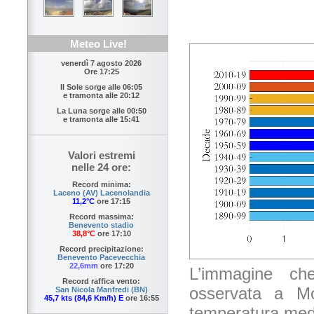
Meteo Live!
venerdì 7 agosto 2026
Ore 17:25
Il Sole sorge alle
06:05
e tramonta alle
20:12
La Luna sorge alle
00:50
e tramonta alle
15:41
Valori estremi
nelle 24 ore:
Record minima:
Laceno (AV) Lacenolandia
11,2°C
ore 17:15
Record massima:
Benevento stadio
38,8°C
ore 17:10
Record precipitazione:
Benevento Pacevecchia
22,6mm
ore 17:20
L’immagine ch
Record raffica vento:
osservata a Mo
San Nicola Manfredi (BN)
45,7 kts (84,6 Km/h) E
ore 16:55
temperatura medi