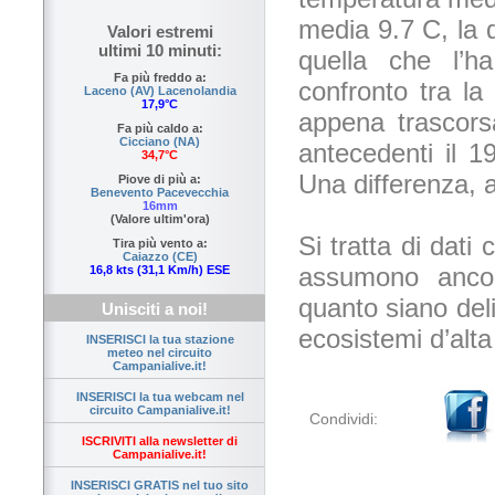
media 9.7 C, la 
Valori estremi
ultimi 10 minuti:
quella che l’h
Fa più freddo a:
confronto tra la
Laceno (AV) Lacenolandia
17,9°C
appena trascors
Fa più caldo a:
Cicciano (NA)
antecedenti il 1
34,7°C
Una differenza, 
Piove di più a:
Benevento Pacevecchia
16mm
(Valore ultim'ora)
Si tratta di dati
Tira più vento a:
Caiazzo (CE)
assumono ancor
16,8 kts (31,1 Km/h) ESE
quanto siano delic
Unisciti a noi!
ecosistemi d’alta
INSERISCI la tua stazione
meteo nel circuito
Campanialive.it!
INSERISCI la tua webcam nel
circuito Campanialive.it!
Condividi:
ISCRIVITI alla newsletter di
Campanialive.it!
INSERISCI GRATIS nel tuo sito