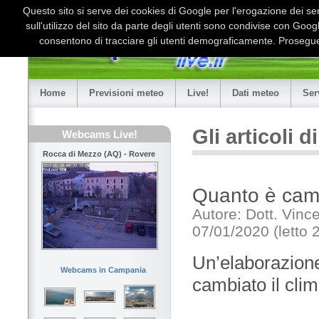
Questo sito si serve dei cookies di Google per l'erogazione dei serv
sull'utilizzo del sito da parte degli utenti sono condivise con Goo
consentono di tracciare gli utenti demograficamente. Proseguen
Home
Previsioni meteo
Live!
Dati meteo
Ser
Gli articoli 
Webcams Live!
Rocca di Mezzo (AQ) - Rovere
Quanto è cambi
Autore: Dott. Vin
07/01/2020 (letto 
Un’elaborazione
Webcams in Campania
cambiato il clim