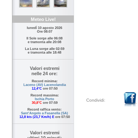
Meteo Live!
lunedì 10 agosto 2026
Ore 08:07
Il Sole sorge alle
06:08
e tramonta alle
20:08
La Luna sorge alle
02:59
e tramonta alle
18:48
Valori estremi
nelle 24 ore:
Record minima:
Laceno (AV) Lacenolandia
12,4°C
ore 07:50
Record massima:
Ischia Porto
Condividi:
30,8°C
ore 07:59
Record raffica vento:
Sant'Angelo a Fasanella (SA)
12,8 kts (23,7 Km/h) E
ore 07:50
Valori estremi
ultimi 10 minuti: