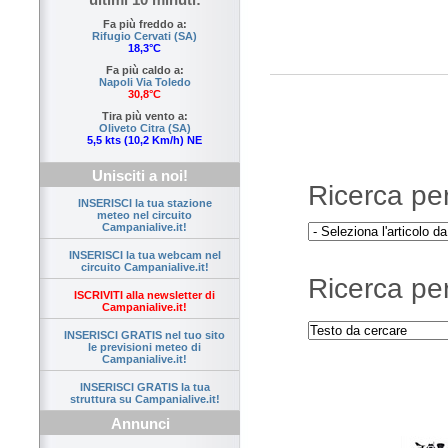
Fa più freddo a:
Rifugio Cervati (SA)
18,3°C
Fa più caldo a:
Napoli Via Toledo
30,8°C
Tira più vento a:
Oliveto Citra (SA)
5,5 kts (10,2 Km/h) NE
Unisciti a noi!
Ricerca per 
INSERISCI la tua stazione
meteo nel circuito
Campanialive.it!
INSERISCI la tua webcam nel
circuito Campanialive.it!
Ricerca per
ISCRIVITI alla newsletter di
Campanialive.it!
INSERISCI GRATIS nel tuo sito
le previsioni meteo di
Campanialive.it!
INSERISCI GRATIS la tua
struttura su Campanialive.it!
Annunci