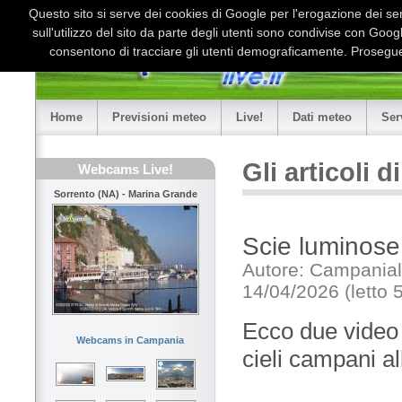
Questo sito si serve dei cookies di Google per l'erogazione dei serv
sull'utilizzo del sito da parte degli utenti sono condivise con Goo
consentono di tracciare gli utenti demograficamente. Proseguen
Home
Previsioni meteo
Live!
Dati meteo
Ser
Gli articoli 
Webcams Live!
Sorrento (NA) - Marina Grande
Scie luminose 
Autore: Campaniali
14/04/2026 (letto 
Ecco due video 
Webcams in Campania
cieli campani al