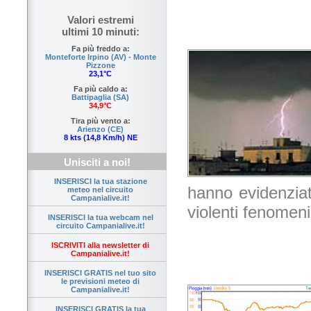
Valori estremi
ultimi 10 minuti:
Fa più freddo a:
Monteforte Irpino (AV) - Monte
Pizzone
23,1°C
Fa più caldo a:
Battipaglia (SA)
34,9°C
Tira più vento a:
Arienzo (CE)
8 kts (14,8 Km/h) NE
Unisciti a noi!
INSERISCI la tua stazione
hanno evidenziat
meteo nel circuito
Campanialive.it!
violenti fenomen
INSERISCI la tua webcam nel
circuito Campanialive.it!
ISCRIVITI alla newsletter di
Campanialive.it!
INSERISCI GRATIS nel tuo sito
le previsioni meteo di
Campanialive.it!
INSERISCI GRATIS la tua