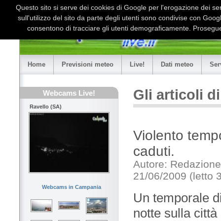
Questo sito si serve dei cookies di Google per l'erogazione dei serv
sull'utilizzo del sito da parte degli utenti sono condivise con Goo
consentono di tracciare gli utenti demograficamente. Proseguen
Home
Previsioni meteo
Live!
Dati meteo
Ser
Gli articoli 
Webcams Live!
Ravello (SA)
Violento tempo
caduti.
Autore: Redazione
21/06/2009 (letto 
Webcams in Campania
Un temporale di
notte sulla città