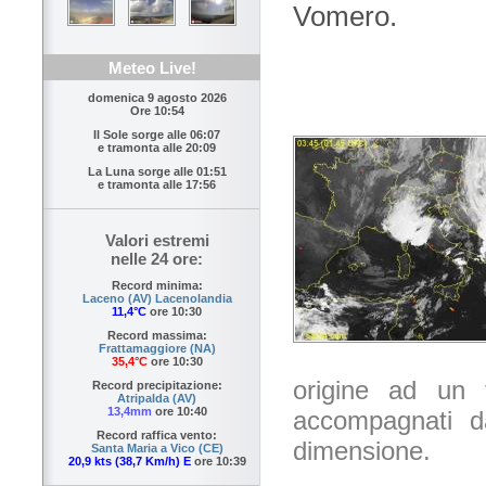
Vomero.
Meteo Live!
domenica 9 agosto 2026
Ore 10:54
Il Sole sorge alle
06:07
e tramonta alle
20:09
La Luna sorge alle
01:51
e tramonta alle
17:56
Valori estremi
nelle 24 ore:
Record minima:
Laceno (AV) Lacenolandia
11,4°C
ore 10:30
Record massima:
Frattamaggiore (NA)
35,4°C
ore 10:30
origine ad un f
Record precipitazione:
Atripalda (AV)
13,4mm
ore 10:40
accompagnati d
Record raffica vento:
dimensione.
Santa Maria a Vico (CE)
20,9 kts (38,7 Km/h) E
ore 10:39