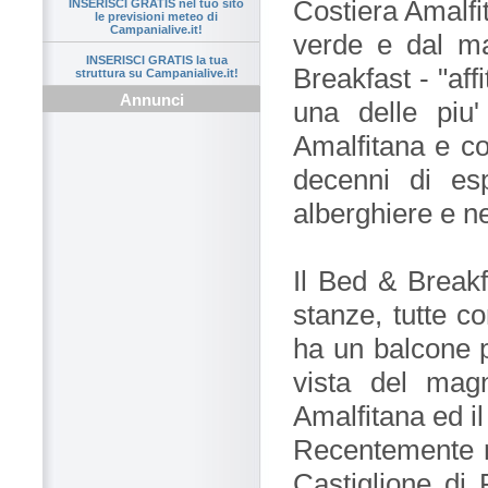
Costiera Amalfi
INSERISCI GRATIS nel tuo sito
le previsioni meteo di
Campanialive.it!
verde e dal m
INSERISCI GRATIS la tua
Breakfast - "affi
struttura su Campanialive.it!
Annunci
una delle piu'
Amalfitana e co
decenni di esp
alberghiere e ne
Il Bed & Breakf
stanze, tutte c
ha un balcone pr
vista del mag
Amalfitana ed il
Recentemente ni
Castiglione di 