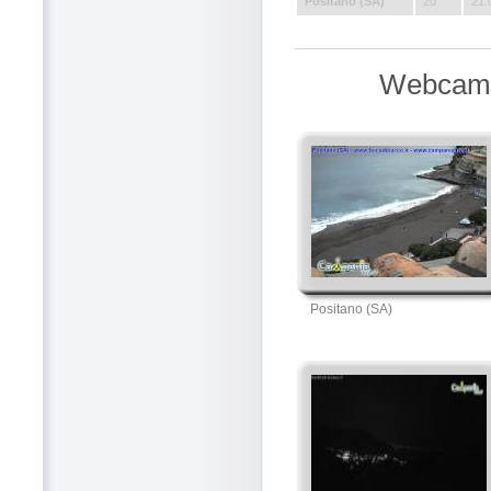
Positano (SA)
20
21:
Webcam a
Positano (SA)