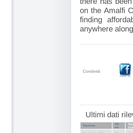
there has been
on the Amalfi C
finding afford
anywhere along 
Condividi:
Ultimi dati ri
Alt
Agg
Stazione
mt.
Or