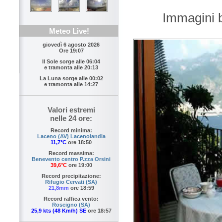
Immagini b
Meteo Live!
giovedì 6 agosto 2026
Ore 19:07
Il Sole sorge alle
06:04
e tramonta alle
20:13
La Luna sorge alle
00:02
e tramonta alle
14:27
Valori estremi
nelle 24 ore:
Record minima:
Laceno (AV) Lacenolandia
11,7°C
ore 18:50
Record massima:
Benevento centro P.zza Orsini
39,6°C
ore 19:00
Record precipitazione:
Rifugio Cervati (SA)
21,8mm
ore 18:59
Record raffica vento:
Roscigno (SA)
25,9 kts (48 Km/h) SE
ore 18:57