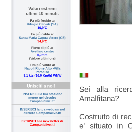
Valori estremi
ultimi 10 minuti:
Fa più freddo a:
Rifugio Cervati (SA)
16,9°C
Fa più caldo a:
Santa Maria Capua Vetere (CE)
34,9°C
Piove di più a:
Avellino centro
0,2mm
(Valore ultim'ora)
Tira più vento a:
Napoli Rione Alto -Villa
Paradiso
9,1 kts (16,9 Km/h) WNW
Unisciti a noi!
Sei alla rice
INSERISCI la tua stazione
Amalfitana?
meteo nel circuito
Campanialive.it!
INSERISCI la tua webcam nel
circuito Campanialive.it!
Costruito di re
ISCRIVITI alla newsletter di
e' situato in 
Campanialive.it!