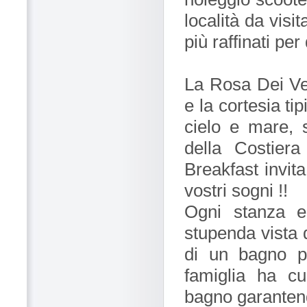
località da visit
più raffinati pe
La Rosa Dei Vent
e la cortesia ti
cielo e mare, s
della Costier
Breakfast invita
vostri sogni !!
Ogni stanza e'
stupenda vista 
di un bagno pr
famiglia ha cu
bagno garantend