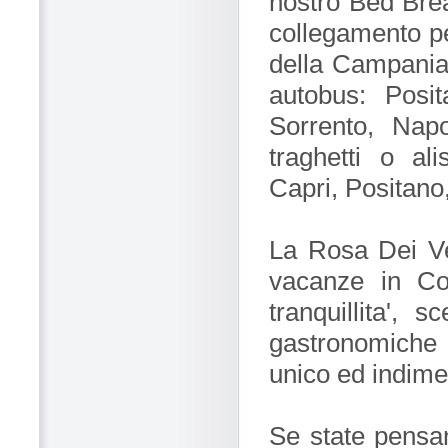
nostro Bed Break
collegamento per
della Campania.
autobus: Posit
Sorrento, Nap
traghetti o ali
Capri, Positano,
La Rosa Dei Ven
vacanze in Cos
tranquillita', 
gastronomiche
unico ed indime
Se state pensa