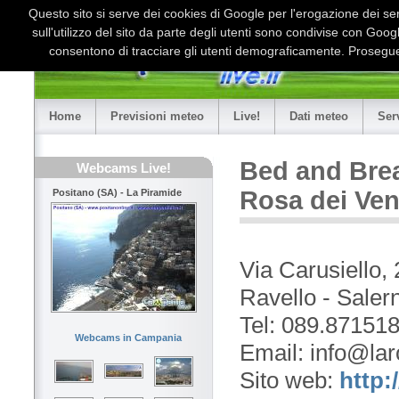
Questo sito si serve dei cookies di Google per l'erogazione dei serv
sull'utilizzo del sito da parte degli utenti sono condivise con Goo
consentono di tracciare gli utenti demograficamente. Proseguen
Home
Previsioni meteo
Live!
Dati meteo
Ser
Bed and Brea
Webcams Live!
Rosa dei Ven
Positano (SA) - La Piramide
Via Carusiello, 
Ravello - Saler
Tel: 089.87151
Webcams in Campania
Email: info@lar
Sito web:
http: