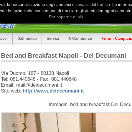
i, la personalizzazione degli annunci e l'analisi del traffico. Le informaz
ate le opzioni che consentono di tracciare gli utenti demograficamente.
Per saperne di più
Live!
Dati meteo
Servizi
€-Commerce
Forum Campania
Bed and Breakfast Napoli - Dei Decumani
Via Duomo, 187 - 80138 Napoli
Tel: 081.440648 - Fax: 081.440648
Email: mail@deidecumani.it
Sito web:
http://www.deidecumani.it
Immagini bed and breakfast Dei Dec