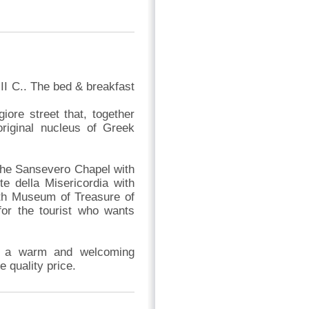
III C.. The bed & breakfast
ore street that, together
original nucleus of Greek
the Sansevero Chapel with
te della Misericordia with
ith Museum of Treasure of
or the tourist who wants
ers a warm and welcoming
 quality price.