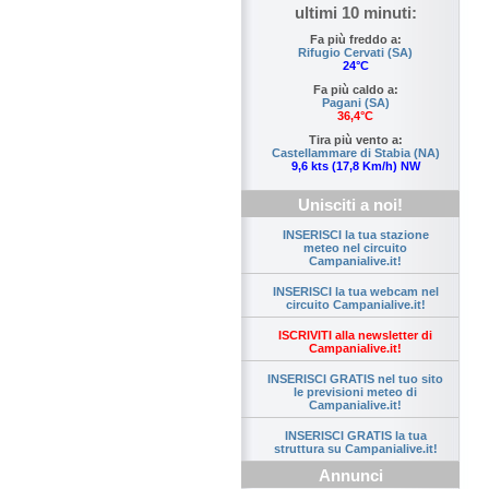
ultimi 10 minuti:
Fa più freddo a:
Rifugio Cervati (SA)
24°C
Fa più caldo a:
Pagani (SA)
36,4°C
Tira più vento a:
Castellammare di Stabia (NA)
9,6 kts (17,8 Km/h) NW
Unisciti a noi!
INSERISCI la tua stazione
meteo nel circuito
Campanialive.it!
INSERISCI la tua webcam nel
circuito Campanialive.it!
ISCRIVITI alla newsletter di
Campanialive.it!
INSERISCI GRATIS nel tuo sito
le previsioni meteo di
Campanialive.it!
INSERISCI GRATIS la tua
struttura su Campanialive.it!
Annunci