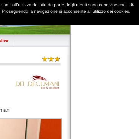
ioni sull'utilizzo del sito da parte degli utenti sono condivise con
✖
 Proseguendo la navigazione si acconsente all'utilizzo dei cookies.
Home
Contatti
Sitemap
live
umani