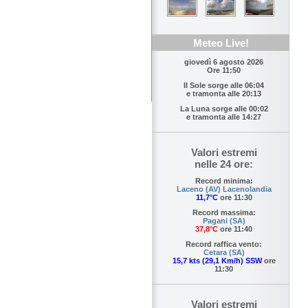
Meteo Live!
giovedì 6 agosto 2026
Ore 11:50
Il Sole sorge alle
06:04
e tramonta alle
20:13
La Luna sorge alle
00:02
e tramonta alle
14:27
Valori estremi
nelle 24 ore:
Record minima:
Laceno (AV) Lacenolandia
11,7°C
ore 11:30
Record massima:
Pagani (SA)
37,8°C
ore 11:40
Record raffica vento:
Cetara (SA)
15,7 kts (29,1 Km/h) SSW
ore
11:30
Valori estremi