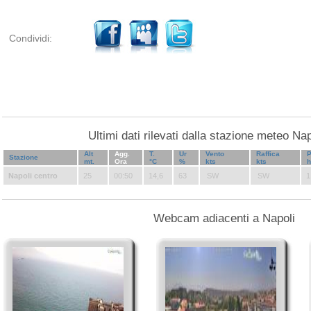
Condividi:
Ultimi dati rilevati dalla stazione meteo Na
Alt
Agg.
T.
Ur
Vento
Raffica
P
Stazione
mt.
Ora
°C
%
kts
kts
Napoli centro
25
00:50
14,6
63
SW
SW
1
Webcam adiacenti a Napoli