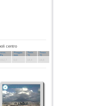
poli centro
ress.
Pioggia
Tmin
Tmax
hPa
mm
°C
°C
.012,7
0,0
14,4
14,8