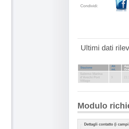
Condividi:
Ultimi dati ril
Alt
Agg
Stazione
mt.
Or
Salerno Marina
d'Arechi Port
9
21:
Village
Modulo richi
Dettagli contatto (i campi