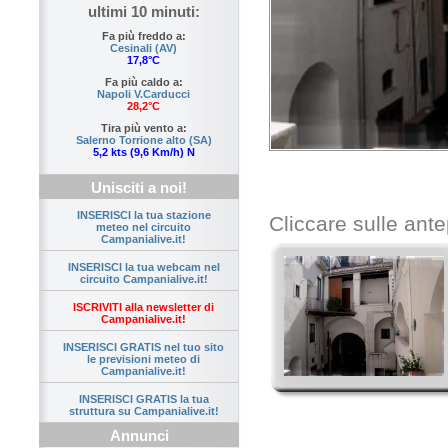
ultimi 10 minuti:
Fa più freddo a:
Cesinali (AV)
17,8°C
Fa più caldo a:
Napoli V.Carducci
28,2°C
Tira più vento a:
Salerno Torrione alto (SA)
5,2 kts (9,6 Km/h) N
Unisciti a noi!
INSERISCI la tua stazione
Cliccare sulle ante
meteo nel circuito
Campanialive.it!
INSERISCI la tua webcam nel
circuito Campanialive.it!
ISCRIVITI alla newsletter di
Campanialive.it!
INSERISCI GRATIS nel tuo sito
le previsioni meteo di
Campanialive.it!
INSERISCI GRATIS la tua
struttura su Campanialive.it!
Annunci