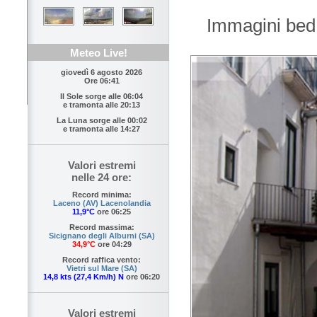
Immagini bed
Meteo Live!
giovedì 6 agosto 2026
Ore 06:41
Il Sole sorge alle
06:04
e tramonta alle
20:13
La Luna sorge alle
00:02
e tramonta alle
14:27
Valori estremi
nelle 24 ore:
Record minima:
Laceno (AV) Lacenolandia
11,9°C
ore 06:25
Record massima:
Sicignano degli Alburni (SA)
34,9°C
ore 04:29
Record raffica vento:
Vietri sul Mare (SA)
14,8 kts (27,4 Km/h) N
ore 06:20
Valori estremi