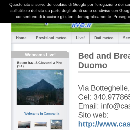
Questo sito si serve dei cookies di Google per l'erogazione dei serv
sull'utilizzo del sito da parte degli utenti sono condivise con Goo
consentono di tracciare gli utenti demograficamente. Proseguen
Home
Previsioni meteo
Live!
Dati meteo
Ser
Bed and Brea
Webcams Live!
Duomo
Bosco fraz. S.Giovanni a Piro
(SA)
Via Botteghelle
Cel: 340.97786
Email: info@ca
Sito web:
Webcams in Campania
http://www.ca