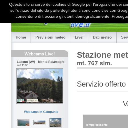
Questo sito si serve dei cookies di Google per l'erogazione dei serv
sull'utilizzo del sito da parte degli utenti sono condivise con Goo
consentono di tracciare gli utenti demograficamente. Proseguen
Home
Previsioni meteo
Live!
Dati meteo
Ser
Stazione met
Webcams Live!
mt. 767 slm.
Laceno (AV) - Monte Raiamagra
mt.1100
Servizio offert
V
Webcams in Campania
Tempo presente