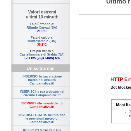
Ultimo r
Valori estremi
ultimi 10 minuti:
Fa più freddo a:
Rifugio Cervati (SA)
21,9°C
Fa più caldo a:
Montesarchio (BN)
38,1°C
Tira più vento a:
Castellammare di Stabia (NA)
12,1 kts (22,4 Km/h) NW
Unisciti a noi!
INSERISCI la tua stazione
meteo nel circuito
Campanialive.it!
INSERISCI la tua webcam nel
circuito Campanialive.it!
ISCRIVITI alla newsletter di
Campanialive.it!
INSERISCI GRATIS nel tuo sito
le previsioni meteo di
Campanialive.it!
INSERISCI GRATIS la tua