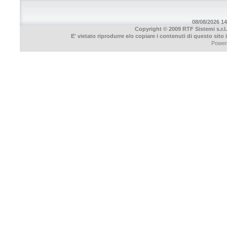
08/08/2026 14
Copyright © 2009 RTF Sistemi s.r.l.
E' vietato riprodurre e/o copiare i contenuti di questo sito
Power