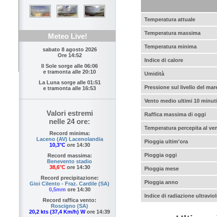
Temperatura attuale
Temperatura massima
Meteo Live!
Temperatura minima
sabato 8 agosto 2026
Ore 14:52
Indice di calore
Il Sole sorge alle
06:06
e tramonta alle
20:10
Umidità
La Luna sorge alle
01:51
Pressione sul livello del mar
e tramonta alle
16:53
Vento medio ultimi 10 minut
Valori estremi
Raffica massima di oggi
nelle 24 ore:
Temperatura percepita al ve
Record minima:
Laceno (AV) Lacenolandia
Pioggia ultim'ora
10,3°C
ore 14:30
Pioggia oggi
Record massima:
Benevento stadio
38,6°C
ore 14:30
Pioggia mese
Record precipitazione:
Pioggia anno
Gioi Cilento - Fraz. Cardile (SA)
0,5mm
ore 14:30
Indice di radiazione ultraviol
Record raffica vento:
Roscigno (SA)
20,2 kts (37,4 Km/h) W
ore 14:39