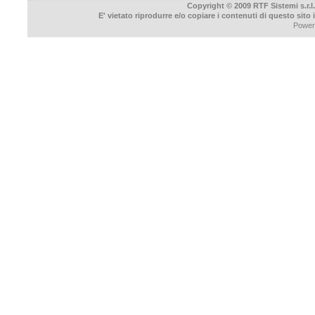
Copyright © 2009 RTF Sistemi s.r.l.
E' vietato riprodurre e/o copiare i contenuti di questo sito
Power