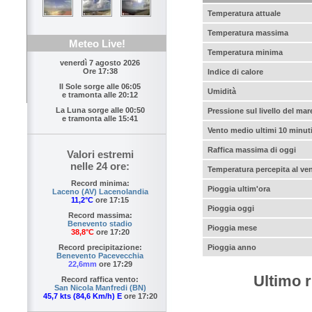
Temperatura attuale
Temperatura massima
Meteo Live!
Temperatura minima
venerdì 7 agosto 2026
Ore 17:38
Indice di calore
Il Sole sorge alle
06:05
Umidità
e tramonta alle
20:12
La Luna sorge alle
00:50
Pressione sul livello del mar
e tramonta alle
15:41
Vento medio ultimi 10 minut
Raffica massima di oggi
Valori estremi
nelle 24 ore:
Temperatura percepita al ve
Record minima:
Pioggia ultim'ora
Laceno (AV) Lacenolandia
11,2°C
ore 17:15
Pioggia oggi
Record massima:
Benevento stadio
Pioggia mese
38,8°C
ore 17:20
Pioggia anno
Record precipitazione:
Benevento Pacevecchia
22,6mm
ore 17:29
Ultimo r
Record raffica vento:
San Nicola Manfredi (BN)
45,7 kts (84,6 Km/h) E
ore 17:20