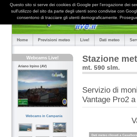
Questo sito si serve dei cookies di Google per l'erogazione dei serv
sull'utilizzo del sito da parte degli utenti sono condivise con Goo
consentono di tracciare gli utenti demograficamente. Proseguen
Home
Previsioni meteo
Live!
Dati meteo
Ser
Stazione met
Webcams Live!
mt. 590 slm.
Ariano Irpino (AV)
Servizio di mon
Vantage Pro2 a 
Webcams in Campania
V
Dati meteo rilevati a Casalbore