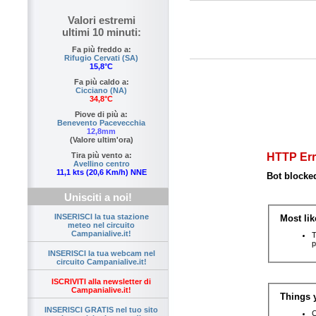
Valori estremi
ultimi 10 minuti:
Fa più freddo a:
Rifugio Cervati (SA)
15,8°C
Fa più caldo a:
Cicciano (NA)
34,8°C
Piove di più a:
Benevento Pacevecchia
12,8mm
(Valore ultim'ora)
Tira più vento a:
Avellino centro
11,1 kts (20,6 Km/h) NNE
Unisciti a noi!
INSERISCI la tua stazione
meteo nel circuito
Campanialive.it!
INSERISCI la tua webcam nel
circuito Campanialive.it!
ISCRIVITI alla newsletter di
Campanialive.it!
INSERISCI GRATIS nel tuo sito