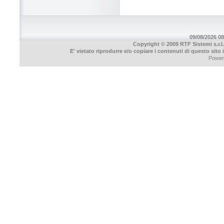
09/08/2026 08
Copyright © 2009 RTF Sistemi s.r.l.
E' vietato riprodurre e/o copiare i contenuti di questo sito
Power