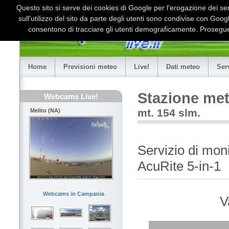
Questo sito si serve dei cookies di Google per l'erogazione dei serv
sull'utilizzo del sito da parte degli utenti sono condivise con Goo
consentono di tracciare gli utenti demograficamente. Proseguen
Home
Previsioni meteo
Live!
Dati meteo
Ser
Stazione met
Webcams Live!
mt. 154 slm.
Melito (NA)
Servizio di mon
AcuRite 5-in-1
Webcams in Campania
V