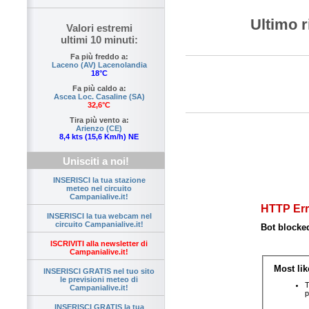
Ultimo r
Valori estremi
ultimi 10 minuti:
Fa più freddo a:
Laceno (AV) Lacenolandia
18°C
Fa più caldo a:
Ascea Loc. Casaline (SA)
32,6°C
Tira più vento a:
Arienzo (CE)
8,4 kts (15,6 Km/h) NE
Unisciti a noi!
INSERISCI la tua stazione
meteo nel circuito
Campanialive.it!
INSERISCI la tua webcam nel
circuito Campanialive.it!
ISCRIVITI alla newsletter di
Campanialive.it!
INSERISCI GRATIS nel tuo sito
le previsioni meteo di
Campanialive.it!
INSERISCI GRATIS la tua