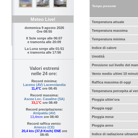
Tempo presente
Meteo Live!
Temperatura attuale
domenica 9 agosto 2026
Temperatura massima
Ore 08:55
Il Sole sorge alle
06:07
Temperatura minima
e tramonta alle
20:09
Indice di calore
La Luna sorge alle
01:51
e tramonta alle
17:56
Umidità
Pressione sul livello del mar
Valori estremi
nelle 24 ore:
Vento medio ultimi 10 minut
Record minima:
Raffica massima di oggi
Laceno (AV) Lacenolandia
11,4°C
ore 08:45
Temperatura percepita al ve
Record massima:
Ascea Loc. Casaline (SA)
Pioggia ultim'ora
33,1°C
ore 08:49
Pioggia oggi
Record precipitazione:
Atripalda (AV)
Pioggia mese
13,4mm
ore 08:40
Record raffica vento:
Pioggia anno
Arienzo (CE)
20,4 kts (37,8 Km/h) ENE
ore
Indice di radiazione ultraviol
08:45