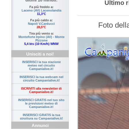
Ultimo r
Fa più freddo a:
Laceno (AV) Lacenolandia
11,3°C
Fa più caldo a:
Foto dell
Napoli V.Carducci
28,5°C
Tira più vento a:
Monteforte Irpino (AV) - Monte
Pizzone
5,4 kts (10 Km/h) WNW
Unisciti a noi!
INSERISCI la tua stazione
meteo nel circuito
Campanialive.it!
INSERISCI la tua webcam nel
circuito Campanialive.it!
ISCRIVITI alla newsletter di
Campanialive.it!
INSERISCI GRATIS nel tuo sito
le previsioni meteo di
Campanialive.it!
INSERISCI GRATIS la tua
struttura su Campanialive.it!
Annunci