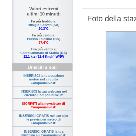
Valori estremi
ultimi 10 minuti:
Foto della st
Fa più freddo a:
Rifugio Cervati (SA)
20,3°C
Fa più caldo a:
Frasso Telesino (BN)
37,4°C
Tira più vento a:
Castellammare di Stabia (NA)
12,1 kts (22,4 Km/h) WNW
Unisciti a noi!
INSERISCI la tua stazione
meteo nel circuito
Campanialive.it!
INSERISCI la tua webcam nel
circuito Campanialive.it!
ISCRIVITI alla newsletter di
Campanialive.it!
INSERISCI GRATIS nel tuo sito
le previsioni meteo di
Campanialive.it!
INSERISCI GRATIS la tua
struttura su Campanialive.it!