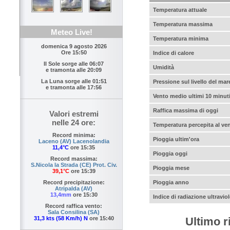
Temperatura attuale
Temperatura massima
Meteo Live!
Temperatura minima
domenica 9 agosto 2026
Ore 15:50
Indice di calore
Il Sole sorge alle
06:07
Umidità
e tramonta alle
20:09
La Luna sorge alle
01:51
Pressione sul livello del mar
e tramonta alle
17:56
Vento medio ultimi 10 minut
Raffica massima di oggi
Valori estremi
nelle 24 ore:
Temperatura percepita al ve
Record minima:
Pioggia ultim'ora
Laceno (AV) Lacenolandia
11,4°C
ore 15:35
Pioggia oggi
Record massima:
S.Nicola la Strada (CE) Prot. Civ.
Pioggia mese
39,1°C
ore 15:39
Pioggia anno
Record precipitazione:
Atripalda (AV)
13,4mm
ore 15:30
Indice di radiazione ultraviol
Record raffica vento:
Sala Consilina (SA)
Ultimo r
31,3 kts (58 Km/h) N
ore 15:40