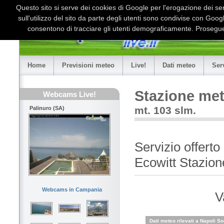
Questo sito si serve dei cookies di Google per l'erogazione dei serv
sull'utilizzo del sito da parte degli utenti sono condivise con Goo
consentono di tracciare gli utenti demograficamente. Proseguen
Home
Previsioni meteo
Live!
Dati meteo
Ser
Stazione met
Webcams Live!
mt. 103 slm.
Palinuro (SA)
Servizio offert
Ecowitt Stazion
Webcams in Campania
V
Dati meteo rilevati a Napoli S